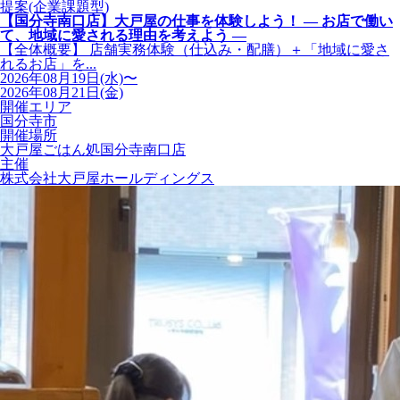
提案(企業課題型)
【国分寺南口店】大戸屋の仕事を体験しよう！ ― お店で働い
て、地域に愛される理由を考えよう ―
【全体概要】 店舗実務体験（仕込み・配膳）＋「地域に愛さ
れるお店」を...
2026年08月19日(水)〜
2026年08月21日(金)
開催エリア
国分寺市
開催場所
大戸屋ごはん処国分寺南口店
主催
株式会社大戸屋ホールディングス