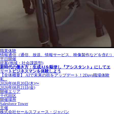
職業体験
情報通信（通信、放送、情報サービス、映像製作などを含む）
平日開催
提案(地域・社会課題型)
新時代の働き方：生成AIを駆使し『アシスタント』にしてエ
リートビジネスマンを体験しよう
【全体概要】 AIで未来の街をアップデート！2Days職場体験
私...
2026年08月20日(木)〜
2026年08月21日(金)
開催エリア
千代田区
開催場所
Salesforce Tower
主催
株式会社セールスフォース・ジャパン