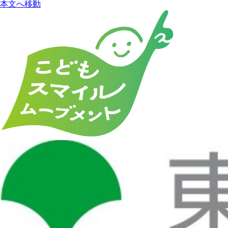
本文へ移動