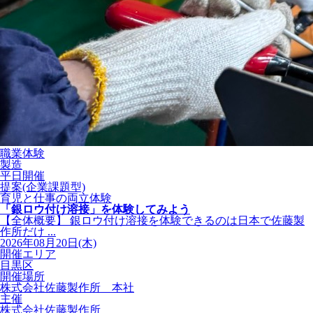
職業体験
製造
平日開催
提案(企業課題型)
育児と仕事の両立体験
「銀ロウ付け溶接」を体験してみよう
【全体概要】 銀ロウ付け溶接を体験できるのは日本で佐藤製
作所だけ ...
2026年08月20日(木)
開催エリア
目黒区
開催場所
株式会社佐藤製作所 本社
主催
株式会社佐藤製作所