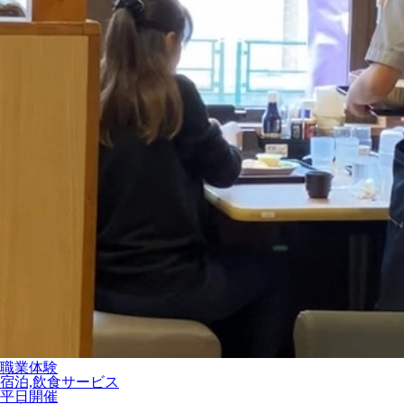
職業体験
宿泊,飲食サービス
平日開催