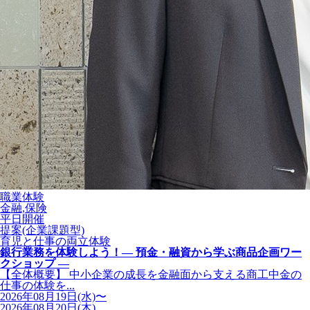
職業体験
金融,保険
平日開催
提案(企業課題型)
育児と仕事の両立体験
銀行業務を体験しよう！― 預金・融資から学ぶ商品企画ワー
クショップ ―
【全体概要】 中小企業の成長を金融面から支える商工中金の
仕事の体験を...
2026年08月19日(水)〜
2026年08月20日(木)