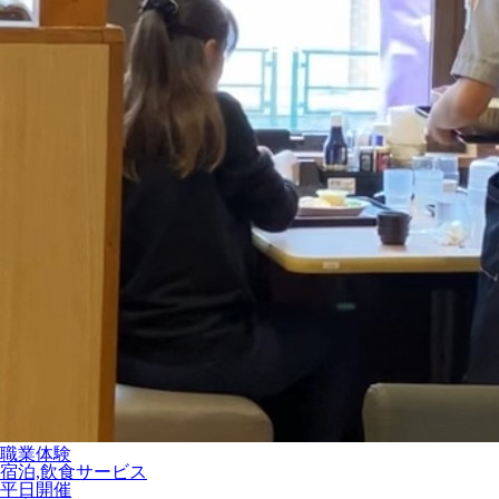
職業体験
宿泊,飲食サービス
平日開催