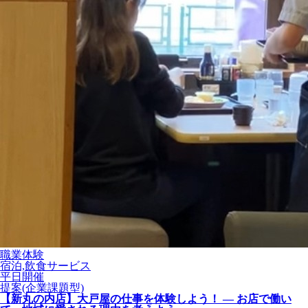
職業体験
宿泊,飲食サービス
平日開催
提案(企業課題型)
【新丸の内店】大戸屋の仕事を体験しよう！ ― お店で働い