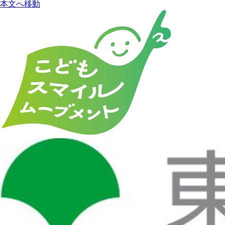
本文へ移動