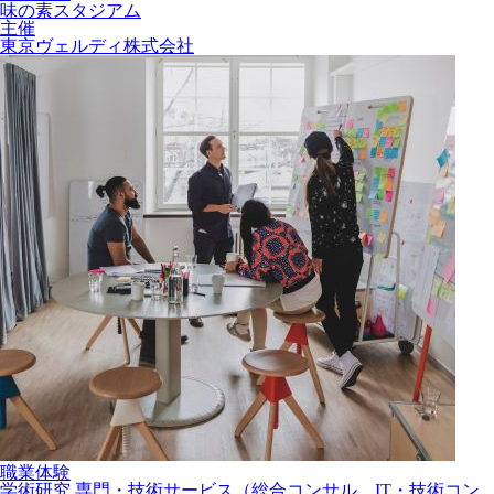
味の素スタジアム
主催
東京ヴェルディ株式会社
職業体験
学術研究,専門・技術サービス（総合コンサル、IT・技術コン