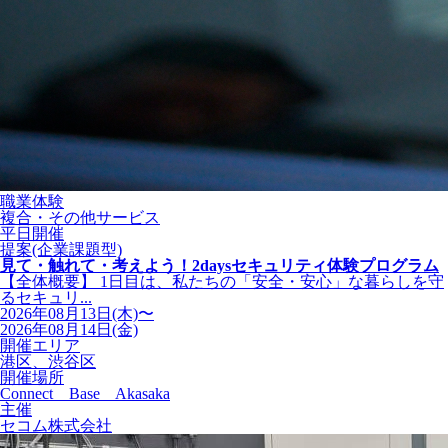
職業体験
複合・その他サービス
平日開催
提案(企業課題型)
見て・触れて・考えよう！2daysセキュリティ体験プログラム
【全体概要】 1日目は、私たちの「安全・安心」な暮らしを守
るセキュリ...
2026年08月13日(木)〜
2026年08月14日(金)
開催エリア
港区、渋谷区
開催場所
Connect Base Akasaka
主催
セコム株式会社