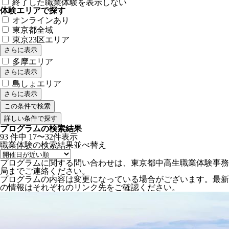
終了した職業体験を表示しない
体験エリアで探す
オンラインあり
東京都全域
東京23区エリア
さらに表示
多摩エリア
さらに表示
島しょエリア
さらに表示
詳しい条件で探す
プログラムの検索結果
93
件中
17〜32件表示
職業体験の検索結果
並べ替え
プログラムに関する問い合わせは、東京都中高生職業体験事務
局までご連絡ください。
プログラムの内容は変更になっている場合がございます。最新
の情報はそれぞれのリンク先をご確認ください。