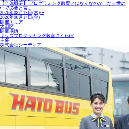
【全体概要】 プログラミング教育とはなんなのか、なぜ世の
中で必要と言...
2026年08月13日(木)〜
2026年08月14日(金)
開催エリア
大田区
開催場所
キッズプログラミング教室さくらぼ
主催
株式会社シーディア