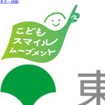
本文へ移動