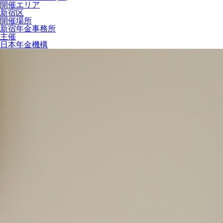
開催エリア
新宿区
開催場所
新宿年金事務所
主催
日本年金機構