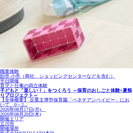
職業体験
卸売,小売（商社、ショッピングセンターなどを含む）
平日開催
育児と仕事の両立体験
子どもと「楽しい！」をつくろう ～保育のおしごと体験×夏祭
りプロジェクト～
【全体概要】 企業主導型保育園「ベネチアンベイビー」にお
いて、0～2...
2026年08月17日(月)、
2026年08月20日(木)
開催エリア
立川市
開催場所