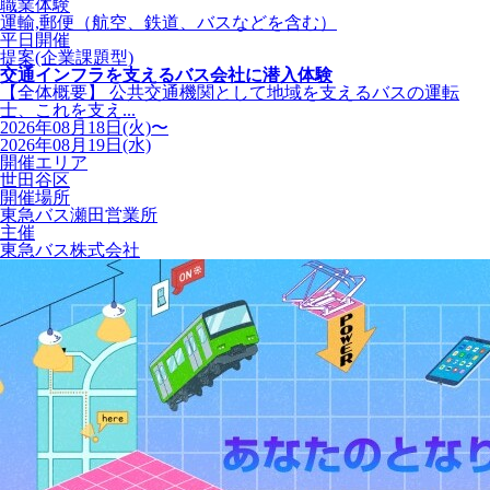
職業体験
運輸,郵便（航空、鉄道、バスなどを含む）
平日開催
提案(企業課題型)
交通インフラを支えるバス会社に潜入体験
【全体概要】 公共交通機関として地域を支えるバスの運転
士、これを支え...
2026年08月18日(火)〜
2026年08月19日(水)
開催エリア
世田谷区
開催場所
東急バス瀬田営業所
主催
東急バス株式会社