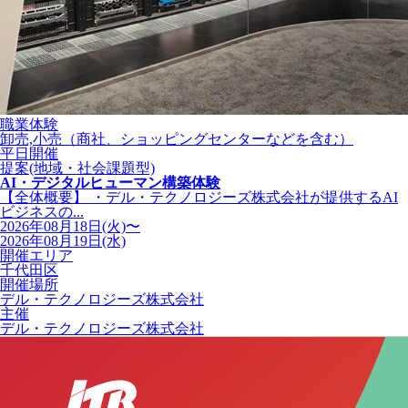
職業体験
卸売,小売（商社、ショッピングセンターなどを含む）
平日開催
提案(地域・社会課題型)
AI・デジタルヒューマン構築体験
【全体概要】 ・デル・テクノロジーズ株式会社が提供するAI
ビジネスの...
2026年08月18日(火)〜
2026年08月19日(水)
開催エリア
千代田区
開催場所
デル・テクノロジーズ株式会社
主催
デル・テクノロジーズ株式会社