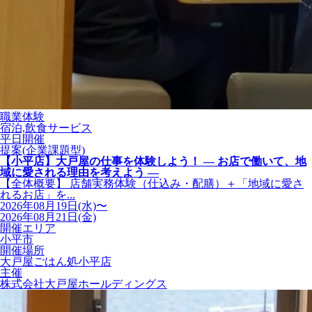
職業体験
宿泊,飲食サービス
平日開催
提案(企業課題型)
【小平店】大戸屋の仕事を体験しよう！ ― お店で働いて、地
域に愛される理由を考えよう ―
【全体概要】 店舗実務体験（仕込み・配膳）＋「地域に愛さ
れるお店」を...
2026年08月19日(水)〜
2026年08月21日(金)
開催エリア
小平市
開催場所
大戸屋ごはん処小平店
主催
株式会社大戸屋ホールディングス