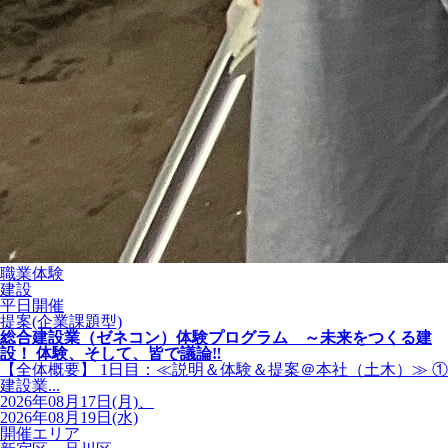
職業体験
建設
平日開催
提案(企業課題型)
総合建設業（ゼネコン）体験プログラム ～未来をつくる建
設！ 体験、そして、皆で議論‼
【全体概要】 1日目：≪説明＆体験＆提案＠本社（土木）≫ ①
建設業...
2026年08月17日(月)、
2026年08月19日(水)
開催エリア