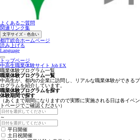
よくあるご質問
関連リンク集
文字サイズ・色合い
都庁総合ホームページ
読み上げる
Language
トップページ
中高生職業体験サイト Job EX
職業体験プログラム一覧
職業体験プログラム一覧
中高生が、都内の企業に訪問し、リアルな職業体験ができるプ
ログラムを紹介しています。
職業体験プログラムを探す
体験期間で探す
（あくまで期間になりますので実際に実施される日は各イベン
トページでご確認ください）
～
平日開催
土日祝開催