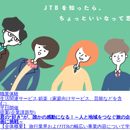
職業体験
生活関連サービス,娯楽（家庭向けサービス、芸能などを含
む）
平日開催
提案(企業課題型)
君の“好き”が、誰かの感動になる！～人と地域をつなぐ旅の企
画に挑戦～
【全体概要】 旅行業界およびJTBの幅広い事業内容について学