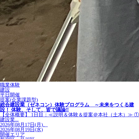
職業体験
建設
平日開催
提案(企業課題型)
総合建設業（ゼネコン）体験プログラム ～未来をつくる建
設！ 体験、そして、皆で議論‼
【全体概要】 1日目：≪説明＆体験＆提案＠本社（土木）≫ ①
建設業...
2026年08月17日(月)、
2026年08月19日(水)
開催エリア