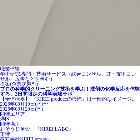
職業体験
学術研究,専門・技術サービス（総合コンサル、IT・技術コン
サル、広告などを含む）
提案(企業課題型)
プロの科学的クリーニング技術を学ぶ！洗剤の化学反応を体験
する、2日間限定の科学実験ラボ
【全体概要】 『KIREI produceの掃除』は一般的なイメージ...
2026年08月19日(水)〜
2026年08月20日(木)
開催エリア
港区
開催場所
おそうじ革命 『KIREI LABO』
主催
株式会社KIREI produce