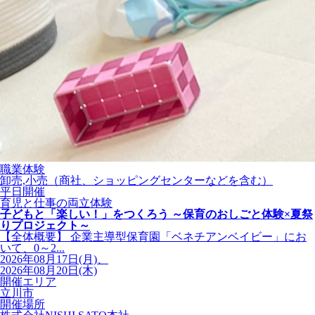
職業体験
卸売,小売（商社、ショッピングセンターなどを含む）
平日開催
育児と仕事の両立体験
子どもと「楽しい！」をつくろう ～保育のおしごと体験×夏祭
りプロジェクト～
【全体概要】 企業主導型保育園「ベネチアンベイビー」にお
いて、0～2...
2026年08月17日(月)、
2026年08月20日(木)
開催エリア
立川市
開催場所