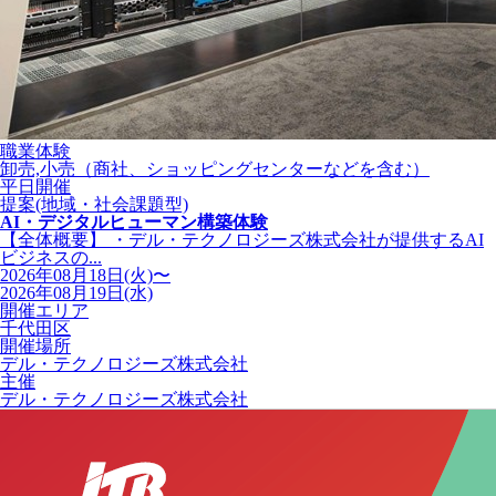
職業体験
卸売,小売（商社、ショッピングセンターなどを含む）
平日開催
提案(地域・社会課題型)
AI・デジタルヒューマン構築体験
【全体概要】 ・デル・テクノロジーズ株式会社が提供するAI
ビジネスの...
2026年08月18日(火)〜
2026年08月19日(水)
開催エリア
千代田区
開催場所
デル・テクノロジーズ株式会社
主催
デル・テクノロジーズ株式会社