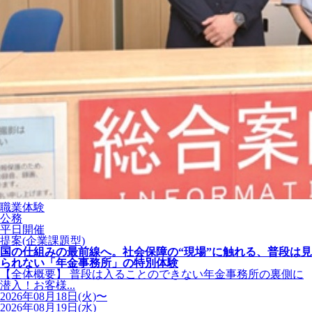
職業体験
公務
平日開催
提案(企業課題型)
国の仕組みの最前線へ。社会保障の“現場”に触れる、普段は見
られない「年金事務所」の特別体験
【全体概要】 普段は入ることのできない年金事務所の裏側に
潜入！お客様...
2026年08月18日(火)〜
2026年08月19日(水)