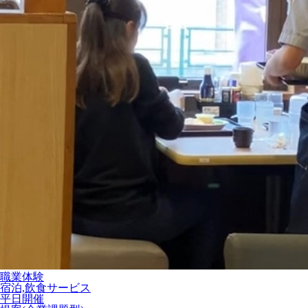
職業体験
宿泊,飲食サービス
平日開催