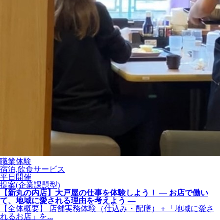
職業体験
宿泊,飲食サービス
平日開催
提案(企業課題型)
【新丸の内店】大戸屋の仕事を体験しよう！ ― お店で働い
て、地域に愛される理由を考えよう ―
【全体概要】 店舗実務体験（仕込み・配膳）＋「地域に愛さ
れるお店」を...