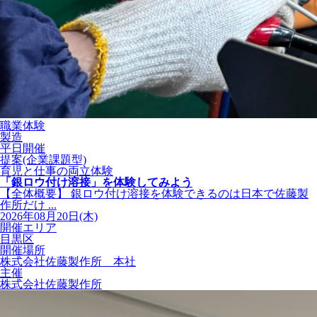
職業体験
製造
平日開催
提案(企業課題型)
育児と仕事の両立体験
「銀ロウ付け溶接」を体験してみよう
【全体概要】 銀ロウ付け溶接を体験できるのは日本で佐藤製
作所だけ ...
2026年08月20日(木)
開催エリア
目黒区
開催場所
株式会社佐藤製作所 本社
主催
株式会社佐藤製作所