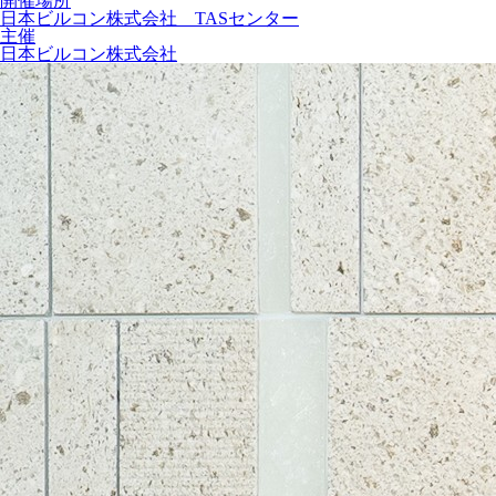
開催場所
日本ビルコン株式会社 TASセンター
主催
日本ビルコン株式会社