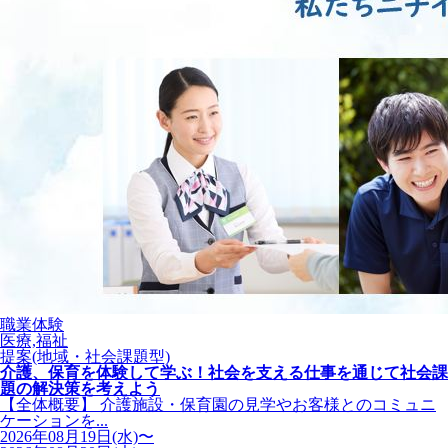
職業体験
医療,福祉
提案(地域・社会課題型)
介護、保育を体験して学ぶ！社会を支える仕事を通じて社会課
題の解決策を考えよう
【全体概要】 介護施設・保育園の見学やお客様とのコミュニ
ケーションを...
2026年08月19日(水)〜