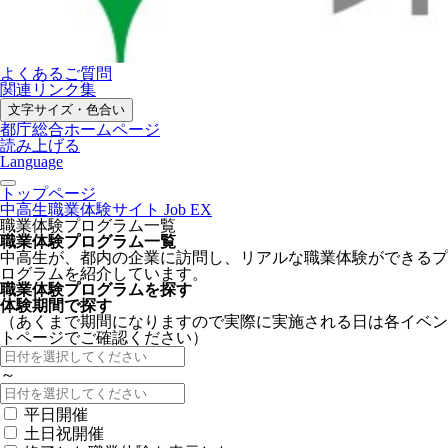
よくあるご質問
関連リンク集
文字サイズ・色合い
都庁総合ホームページ
読み上げる
Language
トップページ
中高生職業体験サイト Job EX
職業体験プログラム一覧
職業体験プログラム一覧
中高生が、都内の企業に訪問し、リアルな職業体験ができるプ
ログラムを紹介しています。
職業体験プログラムを探す
体験期間で探す
（あくまで期間になりますので実際に実施される日は各イベン
トページでご確認ください）
～
平日開催
土日祝開催