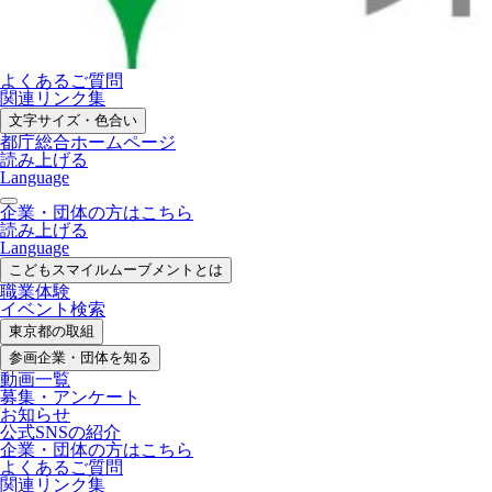
よくあるご質問
関連リンク集
文字サイズ・色合い
都庁総合ホームページ
読み上げる
Language
企業・団体の方はこちら
読み上げる
Language
こどもスマイル
ムーブメントとは
職業体験
イベント検索
東京都の取組
参画企業・
団体を知る
動画一覧
募集・
アンケート
お知らせ
公式SNS
の紹介
企業・団体の方
はこちら
よくあるご質問
関連リンク集