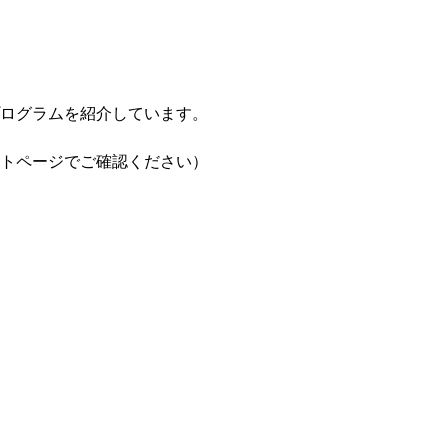
ログラムを紹介しています。
トページでご確認ください）