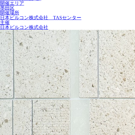
開催エリア
墨田区
開催場所
日本ビルコン株式会社 TASセンター
主催
日本ビルコン株式会社