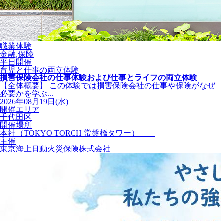
職業体験
金融,保険
平日開催
育児と仕事の両立体験
損害保険会社の仕事体験および仕事とライフの両立体験
【全体概要】 この体験では損害保険会社の仕事や保険がなぜ
必要かを学ぶ...
2026年08月19日(水)
開催エリア
千代田区
開催場所
本社（TOKYO TORCH 常盤橋タワー）
主催
東京海上日動火災保険株式会社