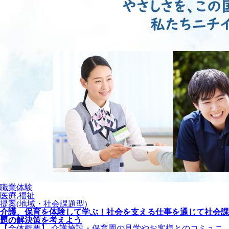
職業体験
医療,福祉
提案(地域・社会課題型)
介護、保育を体験して学ぶ！社会を支える仕事を通じて社会課
題の解決策を考えよう
【全体概要】 介護施設・保育園の見学やお客様とのコミュニ