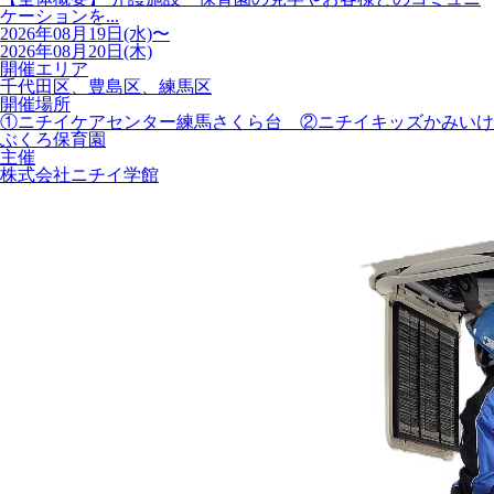
ケーションを...
2026年08月19日(水)〜
2026年08月20日(木)
開催エリア
千代田区、豊島区、練馬区
開催場所
①ニチイケアセンター練馬さくら台 ②ニチイキッズかみいけ
ぶくろ保育園
主催
株式会社ニチイ学館