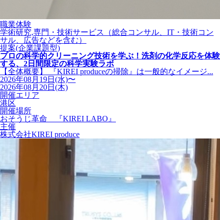
職業体験
学術研究,専門・技術サービス（総合コンサル、IT・技術コン
サル、広告などを含む）
提案(企業課題型)
プロの科学的クリーニング技術を学ぶ！洗剤の化学反応を体験
する、2日間限定の科学実験ラボ
【全体概要】 『KIREI produceの掃除』は一般的なイメージ...
2026年08月19日(水)〜
2026年08月20日(木)
開催エリア
港区
開催場所
おそうじ革命 『KIREI LABO』
主催
株式会社KIREI produce