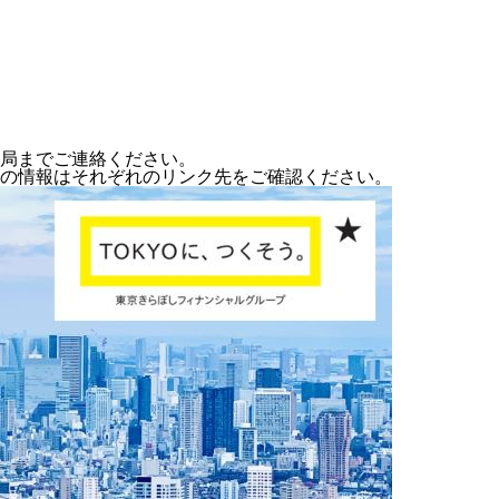
局までご連絡ください。
の情報はそれぞれのリンク先をご確認ください。