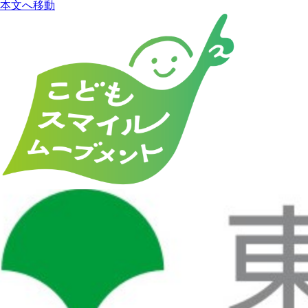
本文へ移動