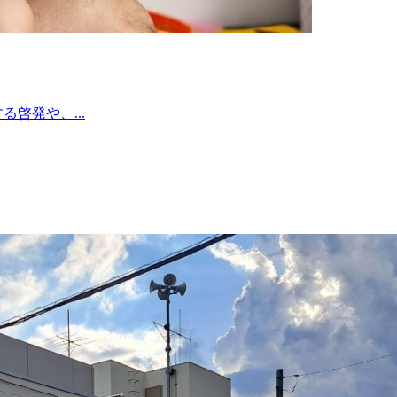
啓発や、...