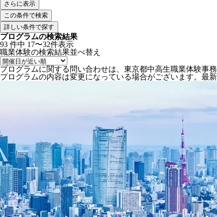
さらに表示
詳しい条件で探す
プログラムの検索結果
93
件中
17〜32件表示
職業体験の検索結果
並べ替え
プログラムに関する問い合わせは、東京都中高生職業体験事務
プログラムの内容は変更になっている場合がございます。最新