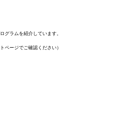
ログラムを紹介しています。
トページでご確認ください）