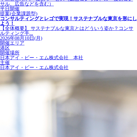
サル、広告などを含む）
平日開催
提案(企業課題型)
コンサルティングとレゴで実現！サステナブルな東京を形にし
よう！
【全体概要】 サステナブルな東京とはどういう姿か？コンサ
ルティング手...
2026年08月10日(月)
開催エリア
港区
開催場所
日本アイ・ビー・エム株式会社 本社
主催
日本アイ・ビー・エム株式会社