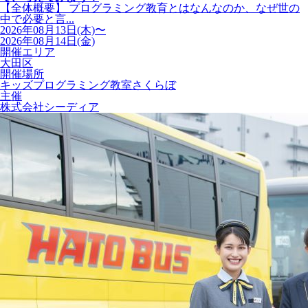
【全体概要】 プログラミング教育とはなんなのか、なぜ世の
中で必要と言...
2026年08月13日(木)〜
2026年08月14日(金)
開催エリア
大田区
開催場所
キッズプログラミング教室さくらぼ
主催
株式会社シーディア