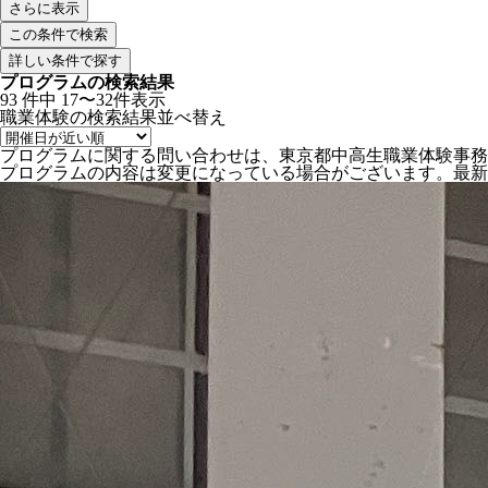
さらに表示
詳しい条件で探す
プログラムの検索結果
93
件中
17〜32件表示
職業体験の検索結果
並べ替え
プログラムに関する問い合わせは、東京都中高生職業体験事務
プログラムの内容は変更になっている場合がございます。最新