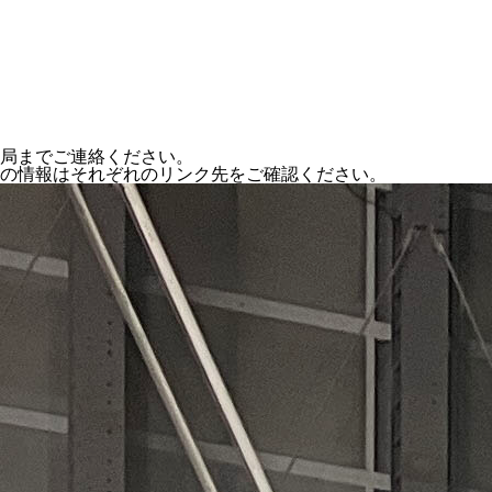
局までご連絡ください。
の情報はそれぞれのリンク先をご確認ください。