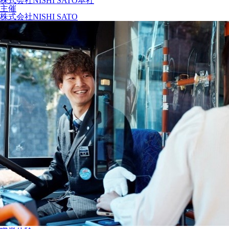
株式会社NISHI SATO本社
主催
株式会社NISHI SATO