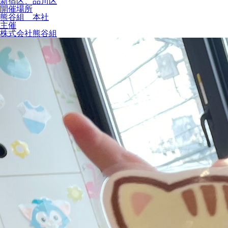
新宿区、品川区
開催場所
熊谷組 本社
主催
株式会社熊谷組