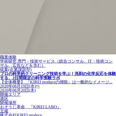
職業体験
学術研究,専門・技術サービス（総合コンサル、IT・技術コン
サル、広告などを含む）
提案(企業課題型)
プロの科学的クリーニング技術を学ぶ！洗剤の化学反応を体験
する、2日間限定の科学実験ラボ
【全体概要】 『KIREI produceの掃除』は一般的なイメージ...
2026年08月19日(水)〜
2026年08月20日(木)
開催エリア
港区
開催場所
おそうじ革命 『KIREI LABO』
主催
株式会社KIREI produce