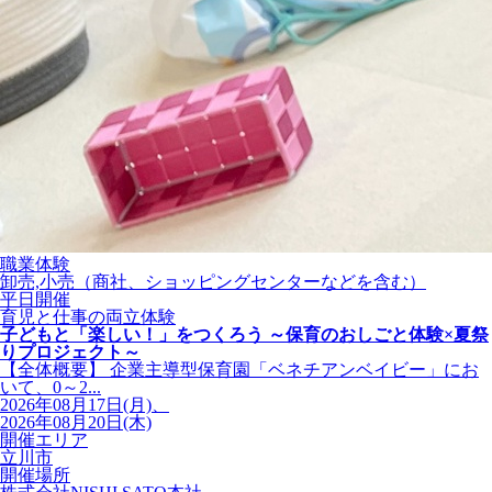
職業体験
卸売,小売（商社、ショッピングセンターなどを含む）
平日開催
育児と仕事の両立体験
子どもと「楽しい！」をつくろう ～保育のおしごと体験×夏祭
りプロジェクト～
【全体概要】 企業主導型保育園「ベネチアンベイビー」にお
いて、0～2...
2026年08月17日(月)、
2026年08月20日(木)
開催エリア
立川市
開催場所