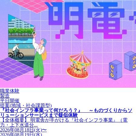
職業体験
製造
平日開催
提案(地域・社会課題型)
『社会インフラ事業って何だろう？』 ～ものづくりからソ
リューションサービスまで疑似体験
【全体概要】 明電舎が手がける『社会インフラ事業』（電
力・上下水道分...
2026年08月18日(火)〜
2026年08月19日(水)