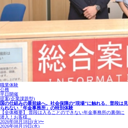
職業体験
公務
平日開催
提案(企業課題型)
国の仕組みの最前線へ。社会保障の“現場”に触れる、普段は見
られない「年金事務所」の特別体験
【全体概要】 普段は入ることのできない年金事務所の裏側に
潜入！お客様...
2026年08月18日(火)〜
2026年08月19日(水)