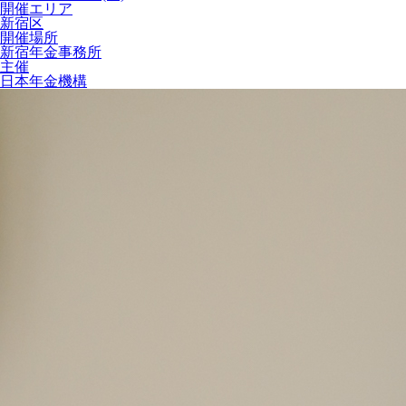
開催エリア
新宿区
開催場所
新宿年金事務所
主催
日本年金機構