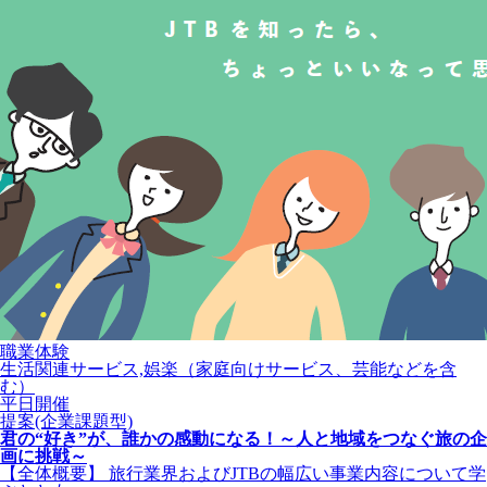
職業体験
生活関連サービス,娯楽（家庭向けサービス、芸能などを含
む）
平日開催
提案(企業課題型)
君の“好き”が、誰かの感動になる！～人と地域をつなぐ旅の企
画に挑戦～
【全体概要】 旅行業界およびJTBの幅広い事業内容について学