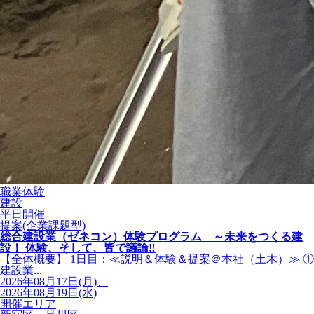
職業体験
建設
平日開催
提案(企業課題型)
総合建設業（ゼネコン）体験プログラム ～未来をつくる建
設！ 体験、そして、皆で議論‼
【全体概要】 1日目：≪説明＆体験＆提案＠本社（土木）≫ ①
建設業...
2026年08月17日(月)、
2026年08月19日(水)
開催エリア