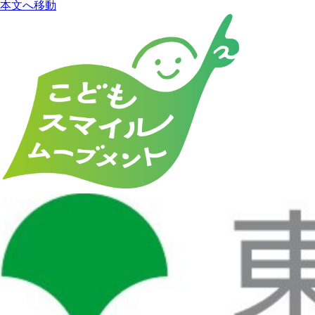
本文へ移動