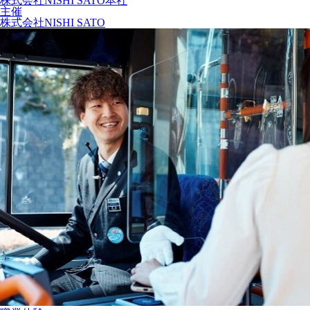
株式会社NISHI SATO本社
主催
株式会社NISHI SATO