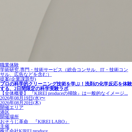
職業体験
学術研究,専門・技術サービス（総合コンサル、IT・技術コン
サル、広告などを含む）
提案(企業課題型)
プロの科学的クリーニング技術を学ぶ！洗剤の化学反応を体験
する、2日間限定の科学実験ラボ
【全体概要】 『KIREI produceの掃除』は一般的なイメージ...
2026年08月19日(水)〜
2026年08月20日(木)
開催エリア
港区
開催場所
おそうじ革命 『KIREI LABO』
主催
株式会社KIREI produce