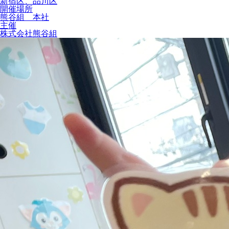
新宿区、品川区
開催場所
熊谷組 本社
主催
株式会社熊谷組