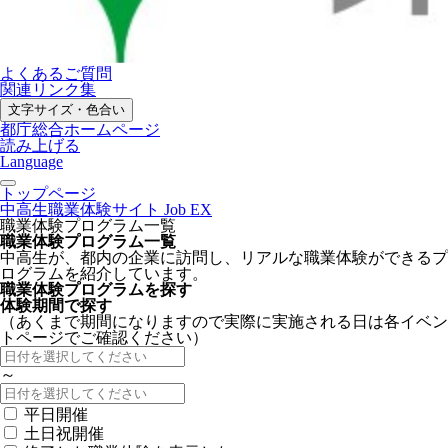
よくあるご質問
関連リンク集
文字サイズ・色合い
都庁総合ホームページ
読み上げる
Language
トップページ
中高生職業体験サイト Job EX
職業体験プログラム一覧
職業体験プログラム一覧
中高生が、都内の企業に訪問し、リアルな職業体験ができるプ
ログラムを紹介しています。
職業体験プログラムを探す
体験期間で探す
（あくまで期間になりますので実際に実施される日は各イベン
トページでご確認ください）
～
平日開催
土日祝開催