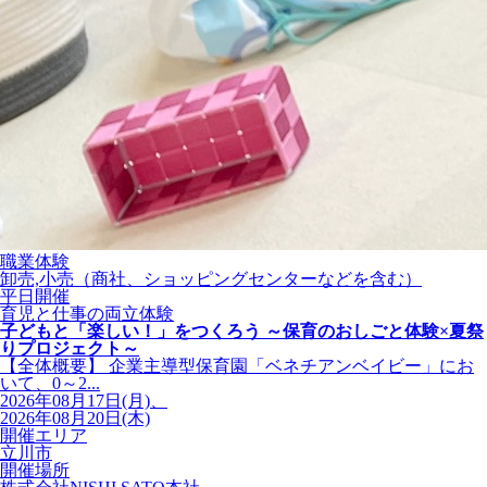
職業体験
卸売,小売（商社、ショッピングセンターなどを含む）
平日開催
育児と仕事の両立体験
子どもと「楽しい！」をつくろう ～保育のおしごと体験×夏祭
りプロジェクト～
【全体概要】 企業主導型保育園「ベネチアンベイビー」にお
いて、0～2...
2026年08月17日(月)、
2026年08月20日(木)
開催エリア
立川市
開催場所