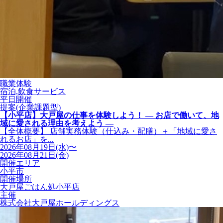
職業体験
宿泊,飲食サービス
平日開催
提案(企業課題型)
【小平店】大戸屋の仕事を体験しよう！ ― お店で働いて、地
域に愛される理由を考えよう ―
【全体概要】 店舗実務体験（仕込み・配膳）＋「地域に愛さ
れるお店」を...
2026年08月19日(水)〜
2026年08月21日(金)
開催エリア
小平市
開催場所
大戸屋ごはん処小平店
主催
株式会社大戸屋ホールディングス