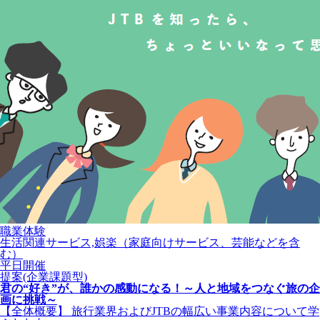
職業体験
生活関連サービス,娯楽（家庭向けサービス、芸能などを含
む）
平日開催
提案(企業課題型)
君の“好き”が、誰かの感動になる！～人と地域をつなぐ旅の企
画に挑戦～
【全体概要】 旅行業界およびJTBの幅広い事業内容について学