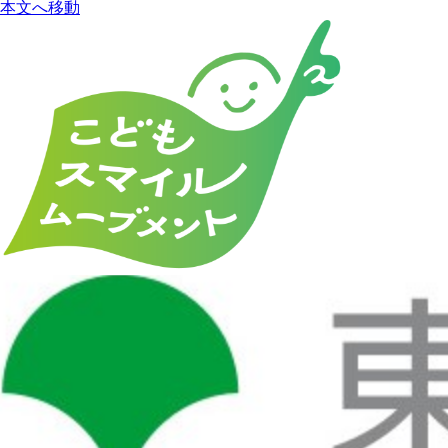
本文へ移動