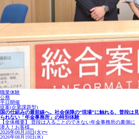
職業体験
公務
平日開催
提案(企業課題型)
国の仕組みの最前線へ。社会保障の“現場”に触れる、普段は見
られない「年金事務所」の特別体験
【全体概要】 普段は入ることのできない年金事務所の裏側に
潜入！お客様...
2026年08月18日(火)〜
2026年08月19日(水)