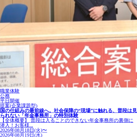
職業体験
公務
平日開催
提案(企業課題型)
国の仕組みの最前線へ。社会保障の“現場”に触れる、普段は見
られない「年金事務所」の特別体験
【全体概要】 普段は入ることのできない年金事務所の裏側に
潜入！お客様...
2026年08月18日(火)〜
2026年08月19日(水)