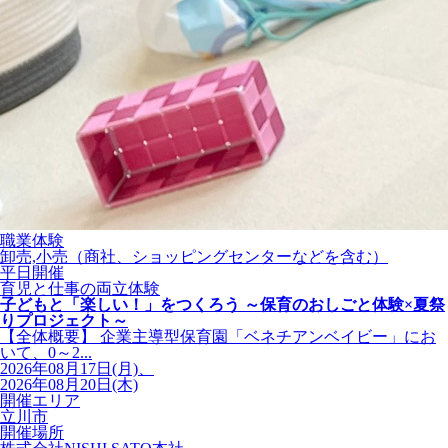
職業体験
卸売,小売（商社、ショッピングセンターなどを含む）
平日開催
育児と仕事の両立体験
子どもと「楽しい！」をつくろう ～保育のおしごと体験×夏祭
りプロジェクト～
【全体概要】 企業主導型保育園「ベネチアンベイビー」にお
いて、0～2...
2026年08月17日(月)、
2026年08月20日(木)
開催エリア
立川市
開催場所