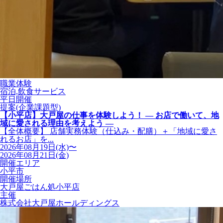
職業体験
宿泊,飲食サービス
平日開催
提案(企業課題型)
【小平店】大戸屋の仕事を体験しよう！ ― お店で働いて、地
域に愛される理由を考えよう ―
【全体概要】 店舗実務体験（仕込み・配膳）＋「地域に愛さ
れるお店」を...
2026年08月19日(水)〜
2026年08月21日(金)
開催エリア
小平市
開催場所
大戸屋ごはん処小平店
主催
株式会社大戸屋ホールディングス