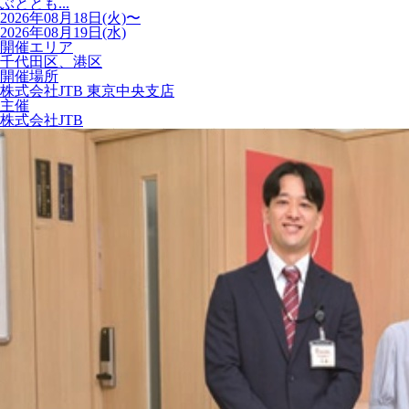
ぶととも...
2026年08月18日(火)〜
2026年08月19日(水)
開催エリア
千代田区、港区
開催場所
株式会社JTB 東京中央支店
主催
株式会社JTB