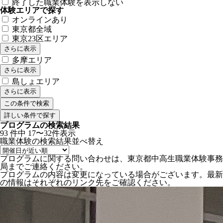
終了した職業体験を表示しない
体験エリアで探す
オンラインあり
東京都全域
東京23区エリア
さらに表示
多摩エリア
さらに表示
島しょエリア
さらに表示
詳しい条件で探す
プログラムの検索結果
93
件中
17〜32件表示
職業体験の検索結果
並べ替え
プログラムに関する問い合わせは、東京都中高生職業体験事務
局までご連絡ください。
プログラムの内容は変更になっている場合がございます。最新
の情報はそれぞれのリンク先をご確認ください。