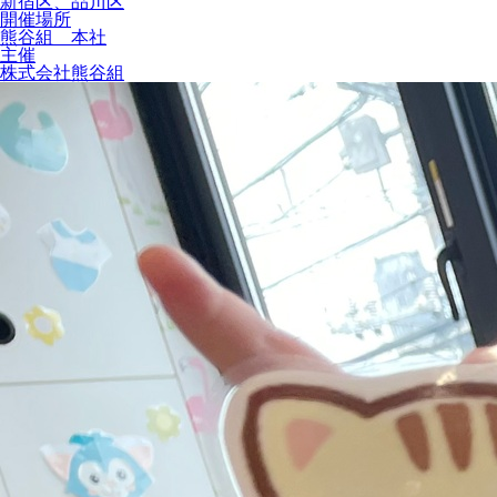
新宿区、品川区
開催場所
熊谷組 本社
主催
株式会社熊谷組