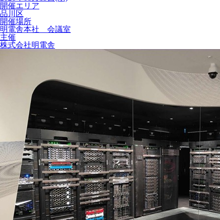
開催エリア
品川区
開催場所
明電舎本社 会議室
主催
株式会社明電舎