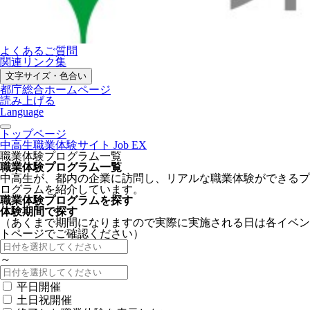
よくあるご質問
関連リンク集
文字サイズ・色合い
都庁総合ホームページ
読み上げる
Language
トップページ
中高生職業体験サイト Job EX
職業体験プログラム一覧
職業体験プログラム一覧
中高生が、都内の企業に訪問し、リアルな職業体験ができるプ
ログラムを紹介しています。
職業体験プログラムを探す
体験期間で探す
（あくまで期間になりますので実際に実施される日は各イベン
トページでご確認ください）
～
平日開催
土日祝開催