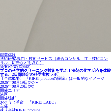
職業体験
学術研究,専門・技術サービス（総合コンサル、IT・技術コン
サル、広告などを含む）
提案(企業課題型)
プロの科学的クリーニング技術を学ぶ！洗剤の化学反応を体験
する、2日間限定の科学実験ラボ
【全体概要】 『KIREI produceの掃除』は一般的なイメージ...
2026年08月19日(水)〜
2026年08月20日(木)
開催エリア
港区
開催場所
おそうじ革命 『KIREI LABO』
主催
株式会社KIREI produce