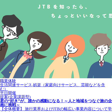
職業体験
生活関連サービス,娯楽（家庭向けサービス、芸能などを含
む）
平日開催
提案(企業課題型)
君の“好き”が、誰かの感動になる！～人と地域をつなぐ旅の企
画に挑戦～
【全体概要】 旅行業界およびJTBの幅広い事業内容について学