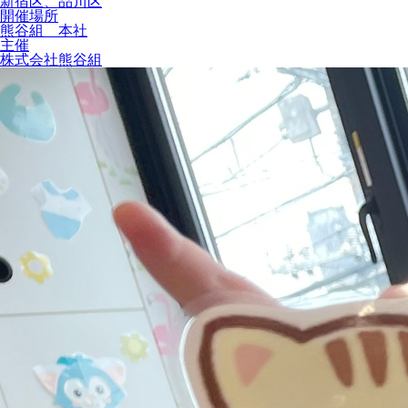
新宿区、品川区
開催場所
熊谷組 本社
主催
株式会社熊谷組