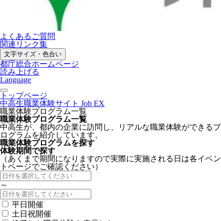
よくあるご質問
関連リンク集
文字サイズ・色合い
都庁総合ホームページ
読み上げる
Language
トップページ
中高生職業体験サイト Job EX
職業体験プログラム一覧
職業体験プログラム一覧
中高生が、都内の企業に訪問し、リアルな職業体験ができるプ
ログラムを紹介しています。
職業体験プログラムを探す
体験期間で探す
（あくまで期間になりますので実際に実施される日は各イベン
トページでご確認ください）
～
平日開催
土日祝開催