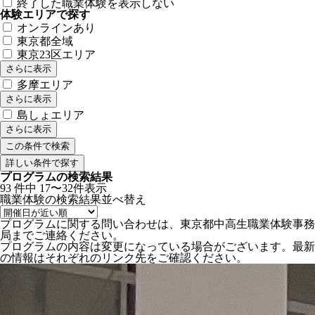
終了した職業体験を表示しない
体験エリアで探す
オンラインあり
東京都全域
東京23区エリア
さらに表示
多摩エリア
さらに表示
島しょエリア
さらに表示
詳しい条件で探す
プログラムの検索結果
93
件中
17〜32件表示
職業体験の検索結果
並べ替え
プログラムに関する問い合わせは、東京都中高生職業体験事務
局までご連絡ください。
プログラムの内容は変更になっている場合がございます。最新
の情報はそれぞれのリンク先をご確認ください。