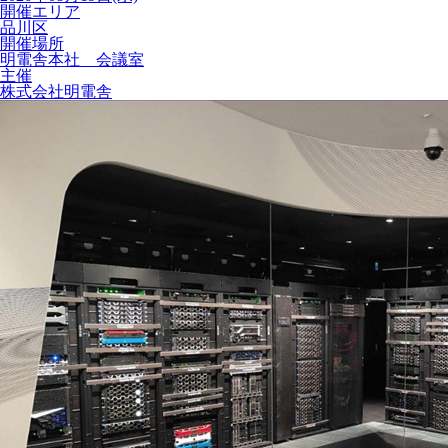
開催エリア
品川区
開催場所
明電舎本社 会議室
主催
株式会社明電舎