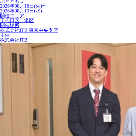
ぶととも...
2026年08月18日(火)〜
2026年08月19日(水)
開催エリア
千代田区、港区
開催場所
株式会社JTB 東京中央支店
主催
株式会社JTB