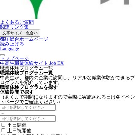
よくあるご質問
関連リンク集
文字サイズ・色合い
都庁総合ホームページ
読み上げる
Language
トップページ
中高生職業体験サイト Job EX
職業体験プログラム一覧
職業体験プログラム一覧
中高生が、都内の企業に訪問し、リアルな職業体験ができるプ
ログラムを紹介しています。
職業体験プログラムを探す
体験期間で探す
（あくまで期間になりますので実際に実施される日は各イベン
トページでご確認ください）
～
平日開催
土日祝開催