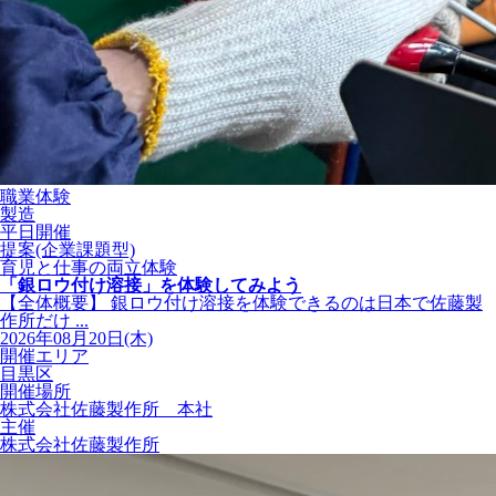
職業体験
製造
平日開催
提案(企業課題型)
育児と仕事の両立体験
「銀ロウ付け溶接」を体験してみよう
【全体概要】 銀ロウ付け溶接を体験できるのは日本で佐藤製
作所だけ ...
2026年08月20日(木)
開催エリア
目黒区
開催場所
株式会社佐藤製作所 本社
主催
株式会社佐藤製作所