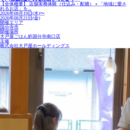
【全体概要】 店舗実務体験（仕込み・配膳）＋「地域に愛さ
れるお店」を...
2026年08月19日(水)〜
2026年08月21日(金)
開催エリア
国分寺市
開催場所
大戸屋ごはん処国分寺南口店
主催
株式会社大戸屋ホールディングス