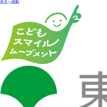
本文へ移動