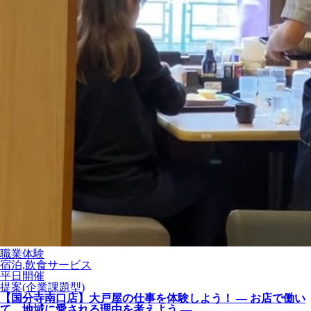
職業体験
宿泊,飲食サービス
平日開催
提案(企業課題型)
【国分寺南口店】大戸屋の仕事を体験しよう！ ― お店で働い
て、地域に愛される理由を考えよう ―