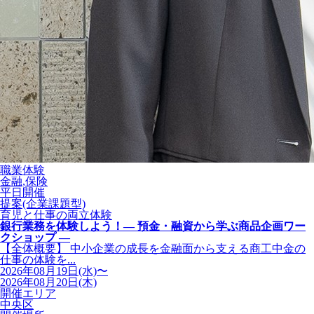
職業体験
金融,保険
平日開催
提案(企業課題型)
育児と仕事の両立体験
銀行業務を体験しよう！― 預金・融資から学ぶ商品企画ワー
クショップ ―
【全体概要】 中小企業の成長を金融面から支える商工中金の
仕事の体験を...
2026年08月19日(水)〜
2026年08月20日(木)
開催エリア
中央区