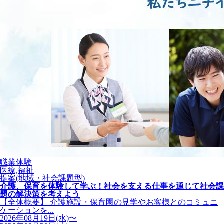
職業体験
医療,福祉
提案(地域・社会課題型)
介護、保育を体験して学ぶ！社会を支える仕事を通じて社会課
題の解決策を考えよう
【全体概要】 介護施設・保育園の見学やお客様とのコミュニ
ケーションを...
2026年08月19日(水)〜