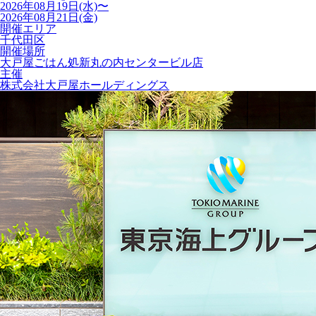
2026年08月19日(水)〜
2026年08月21日(金)
開催エリア
千代田区
開催場所
大戸屋ごはん処新丸の内センタービル店
主催
株式会社大戸屋ホールディングス