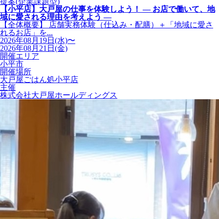
提案(企業課題型)
【小平店】大戸屋の仕事を体験しよう！ ― お店で働いて、地
域に愛される理由を考えよう ―
【全体概要】 店舗実務体験（仕込み・配膳）＋「地域に愛さ
れるお店」を...
2026年08月19日(水)〜
2026年08月21日(金)
開催エリア
小平市
開催場所
大戸屋ごはん処小平店
主催
株式会社大戸屋ホールディングス