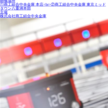
開催場所
①商工組合中央金庫 本店<br>②商工組合中央金庫 東京ミッド
タウン八重洲本部
主催
株式会社商工組合中央金庫