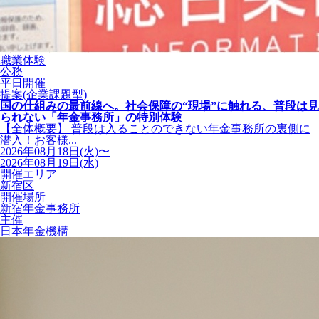
職業体験
公務
平日開催
提案(企業課題型)
国の仕組みの最前線へ。社会保障の“現場”に触れる、普段は見
られない「年金事務所」の特別体験
【全体概要】 普段は入ることのできない年金事務所の裏側に
潜入！お客様...
2026年08月18日(火)〜
2026年08月19日(水)
開催エリア
新宿区
開催場所
新宿年金事務所
主催
日本年金機構