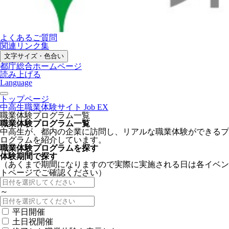
よくあるご質問
関連リンク集
文字サイズ・色合い
都庁総合ホームページ
読み上げる
Language
トップページ
中高生職業体験サイト Job EX
職業体験プログラム一覧
職業体験プログラム一覧
中高生が、都内の企業に訪問し、リアルな職業体験ができるプ
ログラムを紹介しています。
職業体験プログラムを探す
体験期間で探す
（あくまで期間になりますので実際に実施される日は各イベン
トページでご確認ください）
～
平日開催
土日祝開催