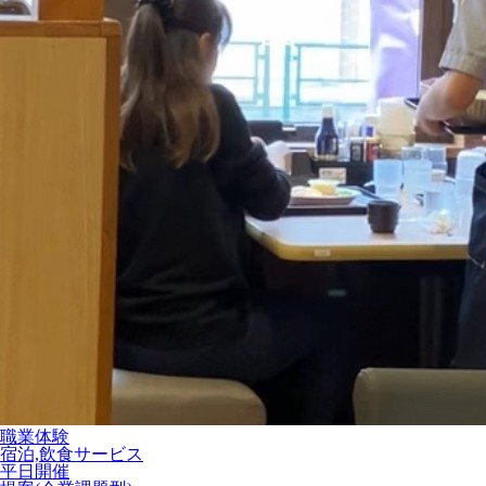
職業体験
宿泊,飲食サービス
平日開催