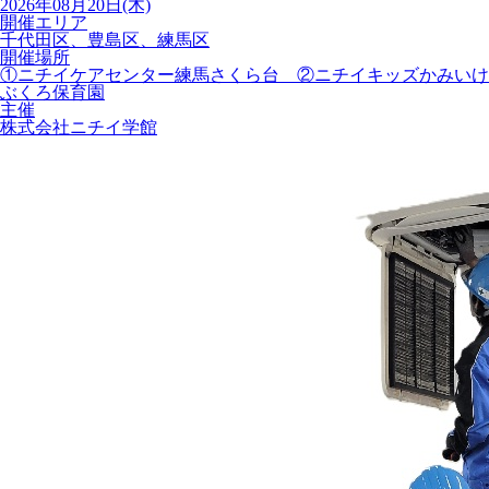
2026年08月20日(木)
開催エリア
千代田区、豊島区、練馬区
開催場所
①ニチイケアセンター練馬さくら台 ②ニチイキッズかみいけ
ぶくろ保育園
主催
株式会社ニチイ学館