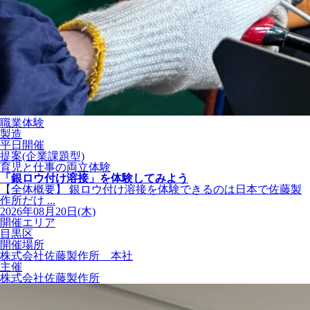
職業体験
製造
平日開催
提案(企業課題型)
育児と仕事の両立体験
「銀ロウ付け溶接」を体験してみよう
【全体概要】 銀ロウ付け溶接を体験できるのは日本で佐藤製
作所だけ ...
2026年08月20日(木)
開催エリア
目黒区
開催場所
株式会社佐藤製作所 本社
主催
株式会社佐藤製作所