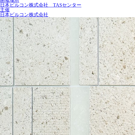
開催場所
日本ビルコン株式会社 TASセンター
主催
日本ビルコン株式会社