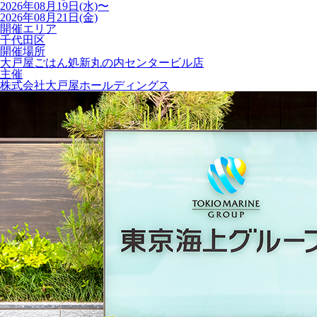
2026年08月19日(水)〜
2026年08月21日(金)
開催エリア
千代田区
開催場所
大戸屋ごはん処新丸の内センタービル店
主催
株式会社大戸屋ホールディングス