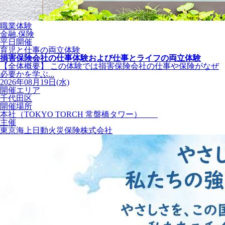
職業体験
金融,保険
平日開催
育児と仕事の両立体験
損害保険会社の仕事体験および仕事とライフの両立体験
【全体概要】 この体験では損害保険会社の仕事や保険がなぜ
必要かを学ぶ...
2026年08月19日(水)
開催エリア
千代田区
開催場所
本社（TOKYO TORCH 常盤橋タワー）
主催
東京海上日動火災保険株式会社