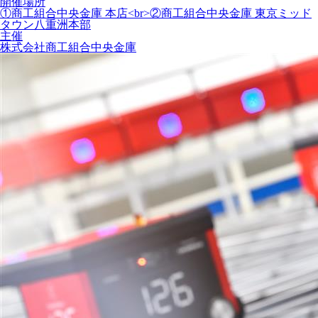
開催場所
①商工組合中央金庫 本店<br>②商工組合中央金庫 東京ミッド
タウン八重洲本部
主催
株式会社商工組合中央金庫