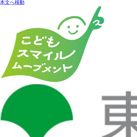
本文へ移動