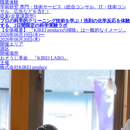
職業体験
学術研究,専門・技術サービス（総合コンサル、IT・技術コン
サル、広告などを含む）
提案(企業課題型)
プロの科学的クリーニング技術を学ぶ！洗剤の化学反応を体験
する、2日間限定の科学実験ラボ
【全体概要】 『KIREI produceの掃除』は一般的なイメージ...
2026年08月19日(水)〜
2026年08月20日(木)
開催エリア
港区
開催場所
おそうじ革命 『KIREI LABO』
主催
株式会社KIREI produce