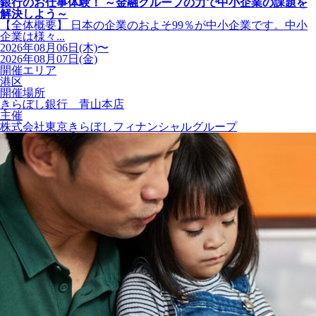
銀行のお仕事体験！ ～金融グループの力で中小企業の課題を
解決しよう～
【全体概要】 日本の企業のおよそ99％が中小企業です。中小
企業は様々...
2026年08月06日(木)〜
2026年08月07日(金)
開催エリア
港区
開催場所
きらぼし銀行 青山本店
主催
株式会社東京きらぼしフィナンシャルグループ