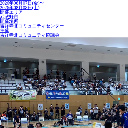
2026年08月07日(金)〜
2026年08月08日(土)
開催エリア
武蔵野市
開催場所
吉祥寺北コミュニティセンター
主催
吉祥寺北コミュニティ協議会