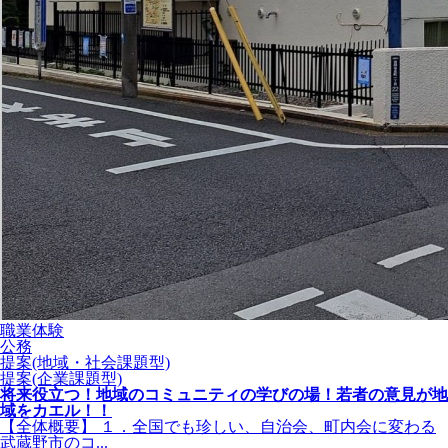
職業体験
公務
提案(地域・社会課題型)
提案(企業課題型)
将来役立つ！地域のコミュニティの学びの場！若者の意見が地
域をカエル！！
【全体概要】 １．全国でも珍しい、自治会、町内会に変わる
武蔵野市のコ...