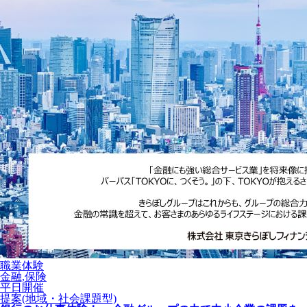
職業体験
金融,保険
平日開催
提案(地域・社会課題型)