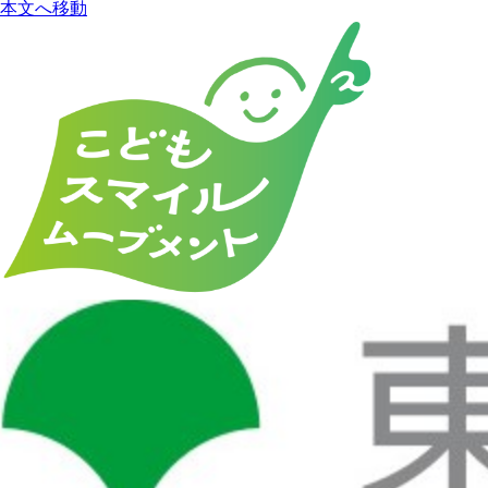
本文へ移動