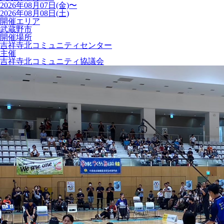
2026年08月07日(金)〜
2026年08月08日(土)
開催エリア
武蔵野市
開催場所
吉祥寺北コミュニティセンター
主催
吉祥寺北コミュニティ協議会