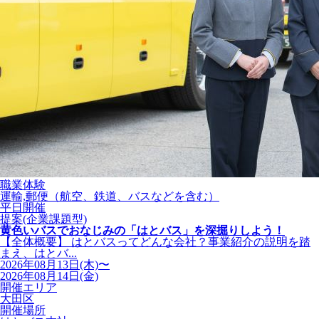
職業体験
運輸,郵便（航空、鉄道、バスなどを含む）
平日開催
提案(企業課題型)
黄色いバスでおなじみの「はとバス」を深掘りしよう！
【全体概要】 はとバスってどんな会社？事業紹介の説明を踏
まえ、はとバ...
2026年08月13日(木)〜
2026年08月14日(金)
開催エリア
大田区
開催場所