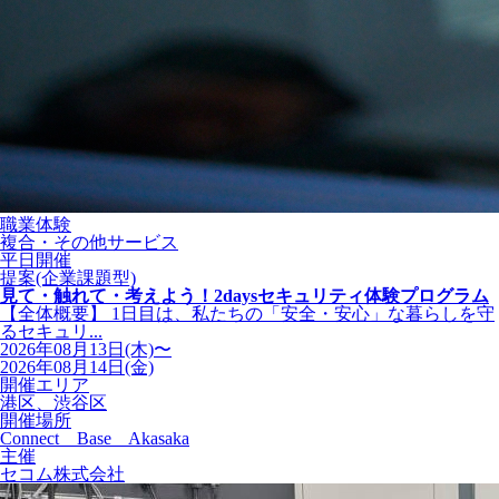
職業体験
複合・その他サービス
平日開催
提案(企業課題型)
見て・触れて・考えよう！2daysセキュリティ体験プログラム
【全体概要】 1日目は、私たちの「安全・安心」な暮らしを守
るセキュリ...
2026年08月13日(木)〜
2026年08月14日(金)
開催エリア
港区、渋谷区
開催場所
Connect Base Akasaka
主催
セコム株式会社