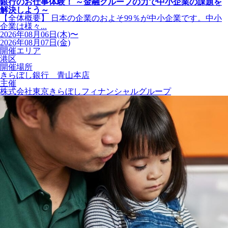
銀行のお仕事体験！ ～金融グループの力で中小企業の課題を
解決しよう～
【全体概要】 日本の企業のおよそ99％が中小企業です。中小
企業は様々...
2026年08月06日(木)〜
2026年08月07日(金)
開催エリア
港区
開催場所
きらぼし銀行 青山本店
主催
株式会社東京きらぼしフィナンシャルグループ