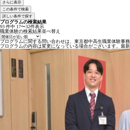
さらに表示
詳しい条件で探す
プログラムの検索結果
93
件中
17〜32件表示
職業体験の検索結果
並べ替え
プログラムに関する問い合わせは、東京都中高生職業体験事務
プログラムの内容は変更になっている場合がございます。最新