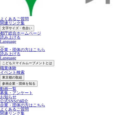
よくあるご質問
関連リンク集
文字サイズ・色合い
都庁総合ホームページ
読み上げる
Language
企業・団体の方はこちら
読み上げる
Language
こどもスマイル
ムーブメントとは
職業体験
イベント検索
東京都の取組
参画企業・
団体を知る
動画一覧
募集・
アンケート
お知らせ
公式SNS
の紹介
企業・団体の方
はこちら
よくあるご質問
関連リンク集