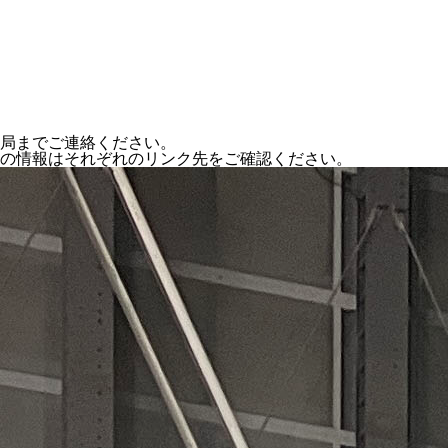
局までご連絡ください。
の情報はそれぞれのリンク先をご確認ください。