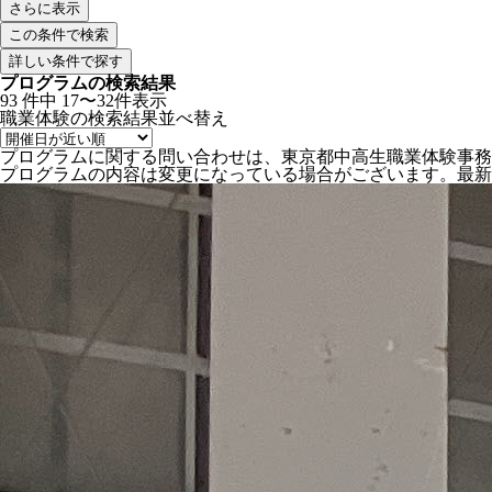
さらに表示
詳しい条件で探す
プログラムの検索結果
93
件中
17〜32件表示
職業体験の検索結果
並べ替え
プログラムに関する問い合わせは、東京都中高生職業体験事務
プログラムの内容は変更になっている場合がございます。最新