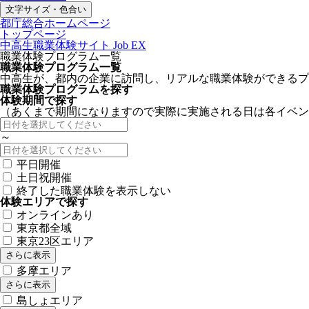
文字サイズ・色合い
都庁総合ホームページ
トップページ
中高生職業体験サイト Job EX
職業体験プログラム一覧
職業体験プログラム一覧
中高生が、都内の企業に訪問し、リアルな職業体験ができるプ
職業体験プログラムを探す
体験期間で探す
（あくまで期間になりますので実際に実施される日は各イベン
～
平日開催
土日祝開催
終了した職業体験を表示しない
体験エリアで探す
オンラインあり
東京都全域
東京23区エリア
さらに表示
多摩エリア
さらに表示
島しょエリア