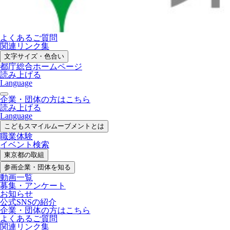
よくあるご質問
関連リンク集
文字サイズ・色合い
都庁総合ホームページ
読み上げる
Language
企業・団体の方はこちら
読み上げる
Language
こどもスマイル
ムーブメントとは
職業体験
イベント検索
東京都の取組
参画企業・
団体を知る
動画一覧
募集・
アンケート
お知らせ
公式SNS
の紹介
企業・団体の方
はこちら
よくあるご質問
関連リンク集