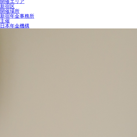
開催エリア
新宿区
開催場所
新宿年金事務所
主催
日本年金機構