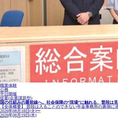
職業体験
公務
平日開催
提案(企業課題型)
国の仕組みの最前線へ。社会保障の“現場”に触れる、普段は
【全体概要】 普段は入ることのできない年金事務所の裏側に潜入
2026年08月18日(火)〜
2026年08月19日(水)