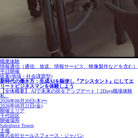
職業体験
情報通信（通信、放送、情報サービス、映像製作などを含む）
平日開催
提案(地域・社会課題型)
新時代の働き方：生成AIを駆使し『アシスタント』にしてエ
リートビジネスマンを体験しよう
【全体概要】 AIで未来の街をアップデート！2Days職場体験
私...
2026年08月20日(木)〜
2026年08月21日(金)
開催エリア
千代田区
開催場所
Salesforce Tower
主催
株式会社セールスフォース・ジャパン