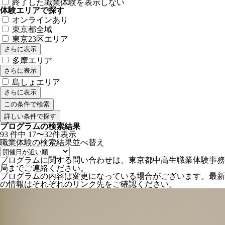
終了した職業体験を表示しない
体験エリアで探す
オンラインあり
東京都全域
東京23区エリア
さらに表示
多摩エリア
さらに表示
島しょエリア
さらに表示
詳しい条件で探す
プログラムの検索結果
93
件中
17〜32件表示
職業体験の検索結果
並べ替え
プログラムに関する問い合わせは、東京都中高生職業体験事務
局までご連絡ください。
プログラムの内容は変更になっている場合がございます。最新
の情報はそれぞれのリンク先をご確認ください。