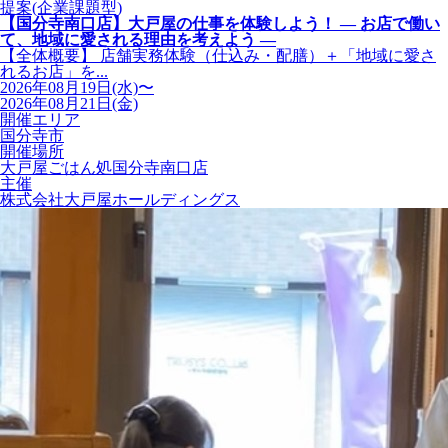
提案(企業課題型)
【国分寺南口店】大戸屋の仕事を体験しよう！ ― お店で働い
て、地域に愛される理由を考えよう ―
【全体概要】 店舗実務体験（仕込み・配膳）＋「地域に愛さ
れるお店」を...
2026年08月19日(水)〜
2026年08月21日(金)
開催エリア
国分寺市
開催場所
大戸屋ごはん処国分寺南口店
主催
株式会社大戸屋ホールディングス