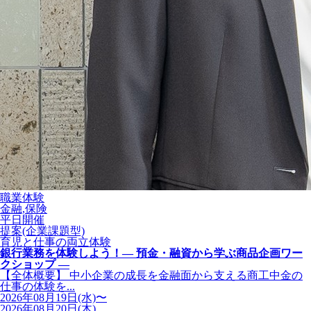
職業体験
金融,保険
平日開催
提案(企業課題型)
育児と仕事の両立体験
銀行業務を体験しよう！― 預金・融資から学ぶ商品企画ワー
クショップ ―
【全体概要】 中小企業の成長を金融面から支える商工中金の
仕事の体験を...
2026年08月19日(水)〜
2026年08月20日(木)