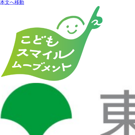
本文へ移動