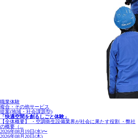
職業体験
複合・その他サービス
提案(地域・社会課題型)
「快適空間を創るしごと体験」
【全体概要】 ・空調衛生設備業界が社会に果たす役割 ・弊社
の概要（...
2026年08月19日(水)〜
2026年08月20日(木)