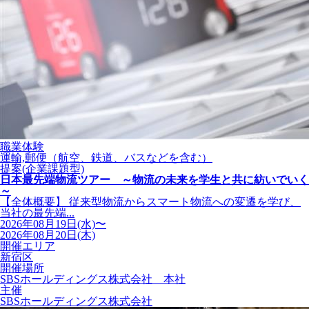
職業体験
運輸,郵便（航空、鉄道、バスなどを含む）
提案(企業課題型)
日本最先端物流ツアー ～物流の未来を学生と共に紡いでいく
～
【全体概要】 従来型物流からスマート物流への変遷を学び、
当社の最先端...
2026年08月19日(水)〜
2026年08月20日(木)
開催エリア
新宿区
開催場所
SBSホールディングス株式会社 本社
主催
SBSホールディングス株式会社