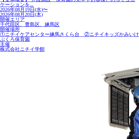
ケーションを...
2026年08月19日(水)〜
2026年08月20日(木)
開催エリア
千代田区、豊島区、練馬区
開催場所
①ニチイケアセンター練馬さくら台 ②ニチイキッズかみいけ
ぶくろ保育園
主催
株式会社ニチイ学館