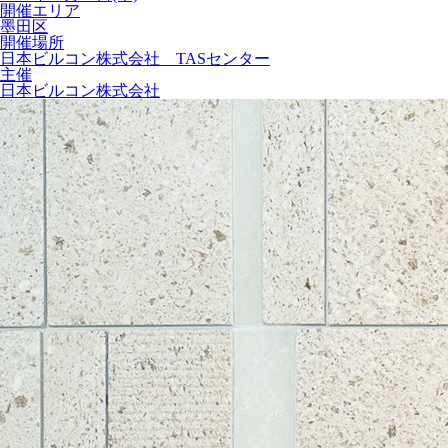
開催エリア
墨田区
開催場所
日本ビルコン株式会社 TASセンター
主催
日本ビルコン株式会社