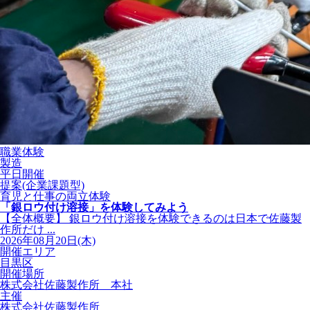
職業体験
製造
平日開催
提案(企業課題型)
育児と仕事の両立体験
「銀ロウ付け溶接」を体験してみよう
【全体概要】 銀ロウ付け溶接を体験できるのは日本で佐藤製
作所だけ ...
2026年08月20日(木)
開催エリア
目黒区
開催場所
株式会社佐藤製作所 本社
主催
株式会社佐藤製作所