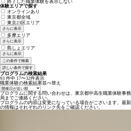
終了した職業体験を表示しない
体験エリアで探す
オンラインあり
東京都全域
東京23区エリア
さらに表示
多摩エリア
さらに表示
島しょエリア
さらに表示
詳しい条件で探す
プログラムの検索結果
93
件中
17〜32件表示
職業体験の検索結果
並べ替え
プログラムに関する問い合わせは、東京都中高生職業体験事務
局までご連絡ください。
プログラムの内容は変更になっている場合がございます。最新
の情報はそれぞれのリンク先をご確認ください。