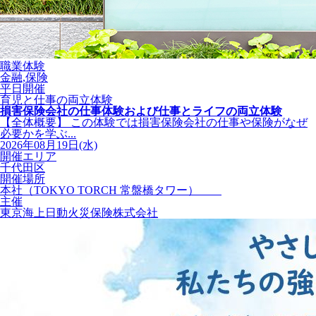
職業体験
金融,保険
平日開催
育児と仕事の両立体験
損害保険会社の仕事体験および仕事とライフの両立体験
【全体概要】 この体験では損害保険会社の仕事や保険がなぜ
必要かを学ぶ...
2026年08月19日(水)
開催エリア
千代田区
開催場所
本社（TOKYO TORCH 常盤橋タワー）
主催
東京海上日動火災保険株式会社