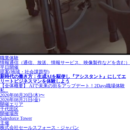
職業体験
情報通信（通信、放送、情報サービス、映像製作などを含む）
平日開催
提案(地域・社会課題型)
新時代の働き方：生成AIを駆使し『アシスタント』にしてエ
リートビジネスマンを体験しよう
【全体概要】 AIで未来の街をアップデート！2Days職場体験
私...
2026年08月20日(木)〜
2026年08月21日(金)
開催エリア
千代田区
開催場所
Salesforce Tower
主催
株式会社セールスフォース・ジャパン