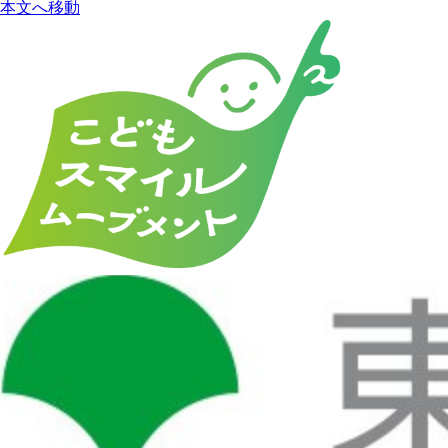
本文へ移動