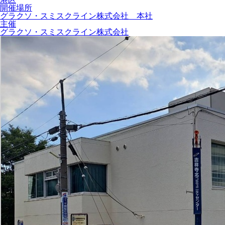
開催場所
グラクソ・スミスクライン株式会社 本社
主催
グラクソ・スミスクライン株式会社