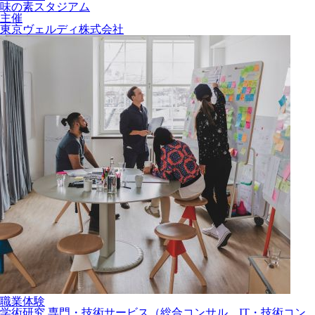
味の素スタジアム
主催
東京ヴェルディ株式会社
職業体験
学術研究,専門・技術サービス（総合コンサル、IT・技術コン