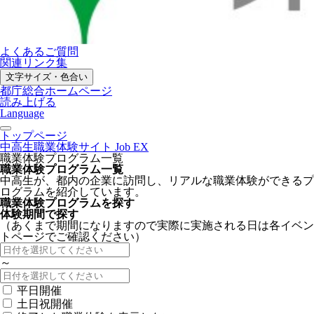
よくあるご質問
関連リンク集
文字サイズ・色合い
都庁総合ホームページ
読み上げる
Language
トップページ
中高生職業体験サイト Job EX
職業体験プログラム一覧
職業体験プログラム一覧
中高生が、都内の企業に訪問し、リアルな職業体験ができるプ
ログラムを紹介しています。
職業体験プログラムを探す
体験期間で探す
（あくまで期間になりますので実際に実施される日は各イベン
トページでご確認ください）
～
平日開催
土日祝開催