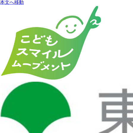
本文へ移動