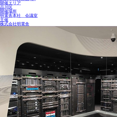
開催エリア
品川区
開催場所
明電舎本社 会議室
主催
株式会社明電舎