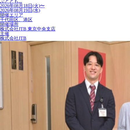
ぶととも...
2026年08月18日(火)〜
2026年08月19日(水)
開催エリア
千代田区、港区
開催場所
株式会社JTB 東京中央支店
主催
株式会社JTB