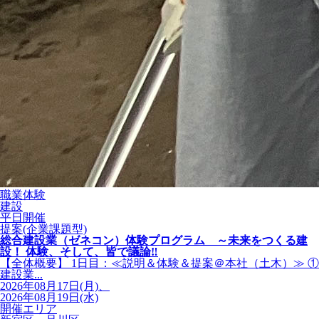
職業体験
建設
平日開催
提案(企業課題型)
総合建設業（ゼネコン）体験プログラム ～未来をつくる建
設！ 体験、そして、皆で議論‼
【全体概要】 1日目：≪説明＆体験＆提案＠本社（土木）≫ ①
建設業...
2026年08月17日(月)、
2026年08月19日(水)
開催エリア