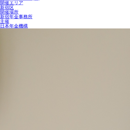
開催エリア
新宿区
開催場所
新宿年金事務所
主催
日本年金機構