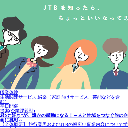
職業体験
生活関連サービス,娯楽（家庭向けサービス、芸能などを含
む）
平日開催
提案(企業課題型)
君の“好き”が、誰かの感動になる！～人と地域をつなぐ旅の企
画に挑戦～
【全体概要】 旅行業界およびJTBの幅広い事業内容について学