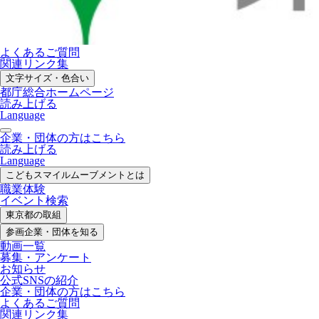
よくあるご質問
関連リンク集
文字サイズ・色合い
都庁総合ホームページ
読み上げる
Language
企業・団体の方はこちら
読み上げる
Language
こどもスマイル
ムーブメントとは
職業体験
イベント検索
東京都の取組
参画企業・
団体を知る
動画一覧
募集・
アンケート
お知らせ
公式SNS
の紹介
企業・団体の方
はこちら
よくあるご質問
関連リンク集