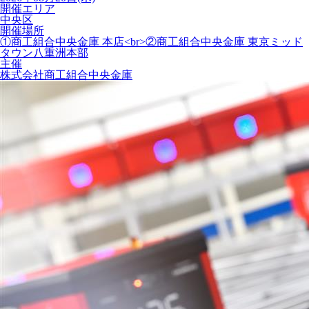
開催エリア
中央区
開催場所
①商工組合中央金庫 本店<br>②商工組合中央金庫 東京ミッド
タウン八重洲本部
主催
株式会社商工組合中央金庫