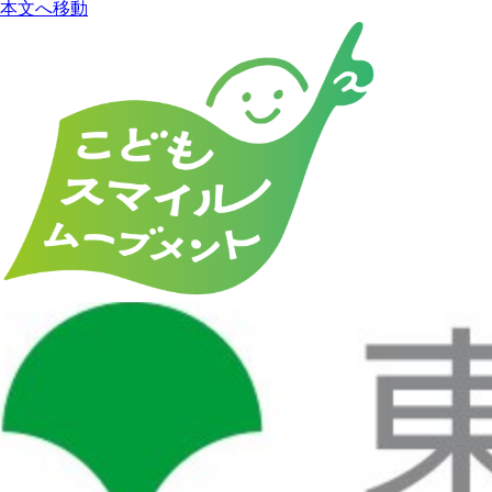
本文へ移動