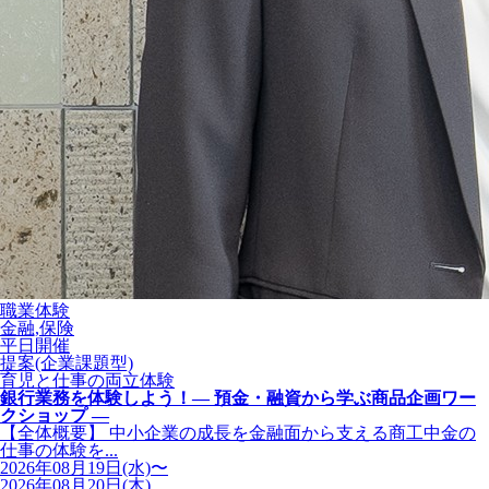
職業体験
金融,保険
平日開催
提案(企業課題型)
育児と仕事の両立体験
銀行業務を体験しよう！― 預金・融資から学ぶ商品企画ワー
クショップ ―
【全体概要】 中小企業の成長を金融面から支える商工中金の
仕事の体験を...
2026年08月19日(水)〜
2026年08月20日(木)