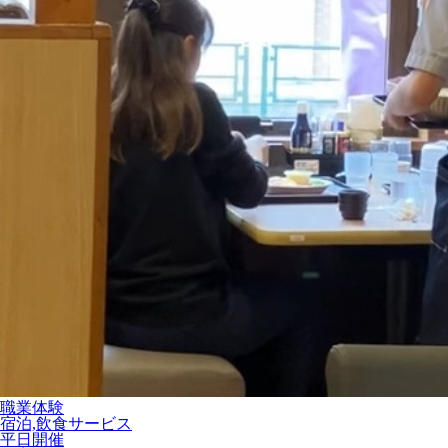
職業体験
宿泊,飲食サービス
平日開催