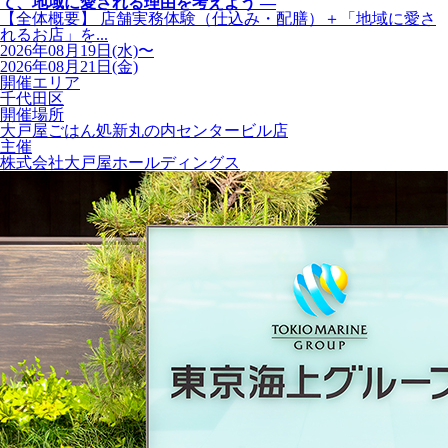
て、地域に愛される理由を考えよう ―
【全体概要】 店舗実務体験（仕込み・配膳）＋「地域に愛さ
れるお店」を...
2026年08月19日(水)〜
2026年08月21日(金)
開催エリア
千代田区
開催場所
大戸屋ごはん処新丸の内センタービル店
主催
株式会社大戸屋ホールディングス