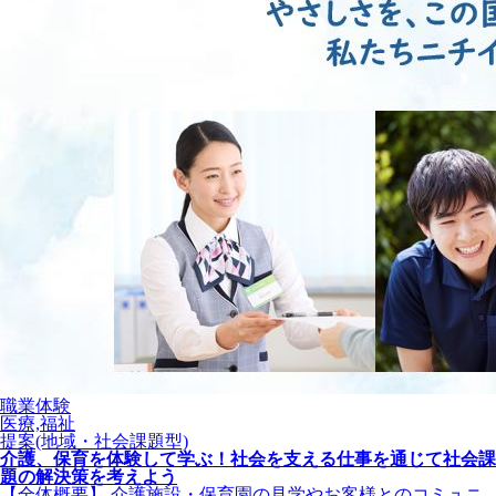
職業体験
医療,福祉
提案(地域・社会課題型)
介護、保育を体験して学ぶ！社会を支える仕事を通じて社会課
題の解決策を考えよう
【全体概要】 介護施設・保育園の見学やお客様とのコミュニ