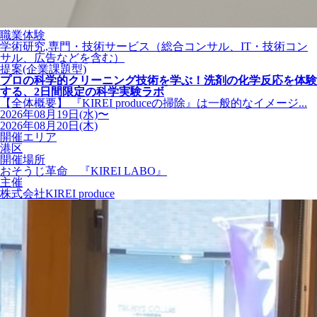
職業体験
学術研究,専門・技術サービス（総合コンサル、IT・技術コン
サル、広告などを含む）
提案(企業課題型)
プロの科学的クリーニング技術を学ぶ！洗剤の化学反応を体験
する、2日間限定の科学実験ラボ
【全体概要】 『KIREI produceの掃除』は一般的なイメージ...
2026年08月19日(水)〜
2026年08月20日(木)
開催エリア
港区
開催場所
おそうじ革命 『KIREI LABO』
主催
株式会社KIREI produce