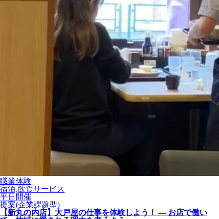
職業体験
宿泊,飲食サービス
平日開催
提案(企業課題型)
【新丸の内店】大戸屋の仕事を体験しよう！ ― お店で働い