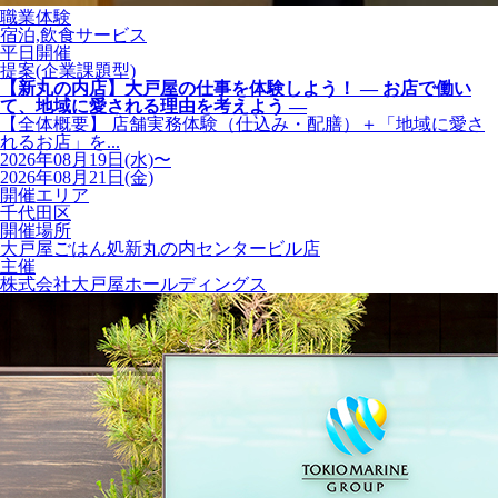
職業体験
宿泊,飲食サービス
平日開催
提案(企業課題型)
【新丸の内店】大戸屋の仕事を体験しよう！ ― お店で働い
て、地域に愛される理由を考えよう ―
【全体概要】 店舗実務体験（仕込み・配膳）＋「地域に愛さ
れるお店」を...
2026年08月19日(水)〜
2026年08月21日(金)
開催エリア
千代田区
開催場所
大戸屋ごはん処新丸の内センタービル店
主催
株式会社大戸屋ホールディングス