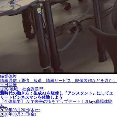
職業体験
情報通信（通信、放送、情報サービス、映像製作などを含む）
平日開催
提案(地域・社会課題型)
新時代の働き方：生成AIを駆使し『アシスタント』にしてエ
リートビジネスマンを体験しよう
【全体概要】 AIで未来の街をアップデート！2Days職場体験
私...
2026年08月20日(木)〜
2026年08月21日(金)