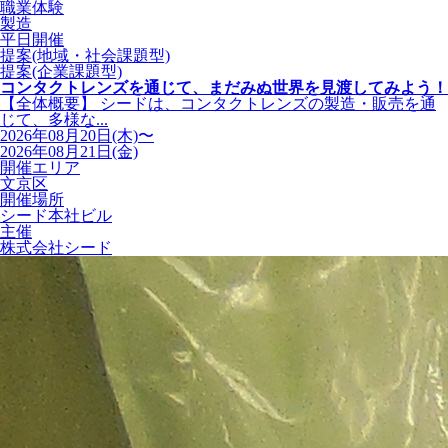
職業体験
製造
平日開催
提案(地域・社会課題型)
提案(企業課題型)
コンタクトレンズを通じて、まだみぬ世界を見渡してみよう！
【全体概要】 シードは、コンタクトレンズの製造・販売を通
じて、多様な...
2026年08月20日(木)〜
2026年08月21日(金)
開催エリア
文京区
開催場所
シード本社ビル
主催
株式会社シード