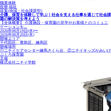
職業体験
医療,福祉
提案(地域・社会課題型)
介護、保育を体験して学ぶ！社会を支える仕事を通じて社会課
題の解決策を考えよう
【全体概要】 介護施設・保育園の見学やお客様とのコミュニ
ケーションを...
2026年08月19日(水)〜
2026年08月20日(木)
開催エリア
千代田区、豊島区、練馬区
開催場所
①ニチイケアセンター練馬さくら台 ②ニチイキッズかみいけ
ぶくろ保育園
主催
株式会社ニチイ学館