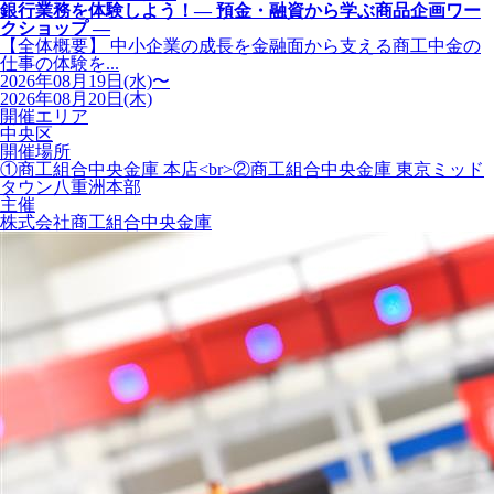
銀行業務を体験しよう！― 預金・融資から学ぶ商品企画ワー
クショップ ―
【全体概要】 中小企業の成長を金融面から支える商工中金の
仕事の体験を...
2026年08月19日(水)〜
2026年08月20日(木)
開催エリア
中央区
開催場所
①商工組合中央金庫 本店<br>②商工組合中央金庫 東京ミッド
タウン八重洲本部
主催
株式会社商工組合中央金庫