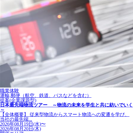
職業体験
運輸,郵便（航空、鉄道、バスなどを含む）
提案(企業課題型)
日本最先端物流ツアー ～物流の未来を学生と共に紡いでいく
～
【全体概要】 従来型物流からスマート物流への変遷を学び、
当社の最先端...
2026年08月19日(水)〜
2026年08月20日(木)