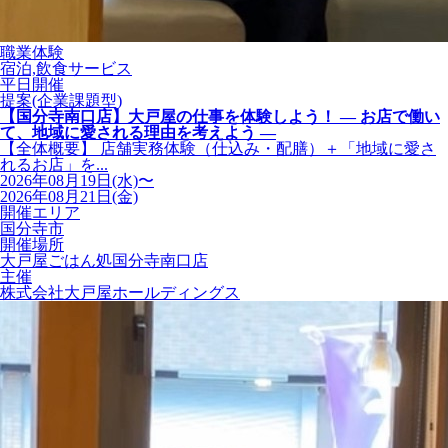
職業体験
宿泊,飲食サービス
平日開催
提案(企業課題型)
【国分寺南口店】大戸屋の仕事を体験しよう！ ― お店で働い
て、地域に愛される理由を考えよう ―
【全体概要】 店舗実務体験（仕込み・配膳）＋「地域に愛さ
れるお店」を...
2026年08月19日(水)〜
2026年08月21日(金)
開催エリア
国分寺市
開催場所
大戸屋ごはん処国分寺南口店
主催
株式会社大戸屋ホールディングス