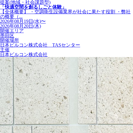
提案(地域・社会課題型)
「快適空間を創るしごと体験」
【全体概要】 ・空調衛生設備業界が社会に果たす役割 ・弊社
の概要（...
2026年08月19日(水)〜
2026年08月20日(木)
開催エリア
墨田区
開催場所
日本ビルコン株式会社 TASセンター
主催
日本ビルコン株式会社