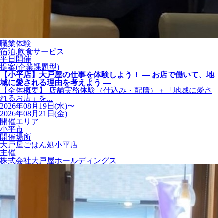
職業体験
宿泊,飲食サービス
平日開催
提案(企業課題型)
【小平店】大戸屋の仕事を体験しよう！ ― お店で働いて、地
域に愛される理由を考えよう ―
【全体概要】 店舗実務体験（仕込み・配膳）＋「地域に愛さ
れるお店」を...
2026年08月19日(水)〜
2026年08月21日(金)
開催エリア
小平市
開催場所
大戸屋ごはん処小平店
主催
株式会社大戸屋ホールディングス