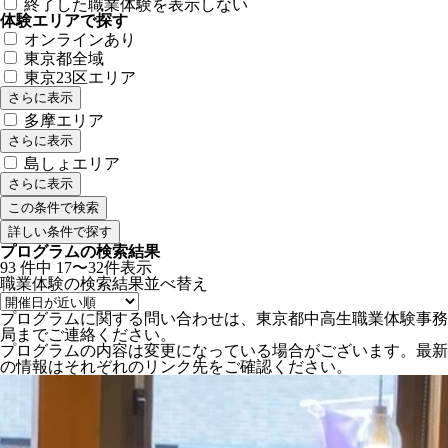
終了した職業体験を表示しない
体験エリアで探す
オンラインあり
東京都全域
東京23区エリア
さらに表示
多摩エリア
さらに表示
島しょエリア
さらに表示
詳しい条件で探す
プログラムの検索結果
93
件中
17〜32件表示
職業体験の検索結果
並べ替え
プログラムに関する問い合わせは、東京都中高生職業体験事務
局までご連絡ください。
プログラムの内容は変更になっている場合がございます。最新
の情報はそれぞれのリンク先をご確認ください。