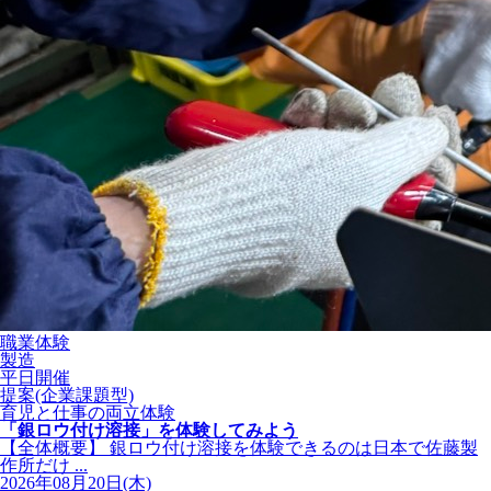
職業体験
製造
平日開催
提案(企業課題型)
育児と仕事の両立体験
「銀ロウ付け溶接」を体験してみよう
【全体概要】 銀ロウ付け溶接を体験できるのは日本で佐藤製
作所だけ ...
2026年08月20日(木)