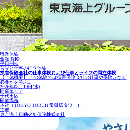
職業体験
金融,保険
平日開催
育児と仕事の両立体験
損害保険会社の仕事体験および仕事とライフの両立体験
【全体概要】 この体験では損害保険会社の仕事や保険がなぜ
必要かを学ぶ...
2026年08月19日(水)
開催エリア
千代田区
開催場所
本社（TOKYO TORCH 常盤橋タワー）
主催
東京海上日動火災保険株式会社