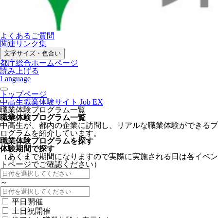
よくあるご質問
関連リンク集
文字サイズ・色合い
都庁総合ホームページ
読み上げる
Language
トップページ
中高生職業体験サイト Job EX
職業体験プログラム一覧
職業体験プログラム一覧
中高生が、都内の企業に訪問し、リアルな職業体験ができるプ
ログラムを紹介しています。
職業体験プログラムを探す
体験期間で探す
（あくまで期間になりますので実際に実施される日は各イベン
トページでご確認ください）
～
平日開催
土日祝開催