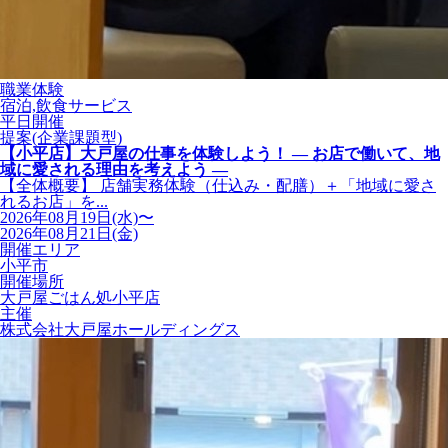
職業体験
宿泊,飲食サービス
平日開催
提案(企業課題型)
【小平店】大戸屋の仕事を体験しよう！ ― お店で働いて、地
域に愛される理由を考えよう ―
【全体概要】 店舗実務体験（仕込み・配膳）＋「地域に愛さ
れるお店」を...
2026年08月19日(水)〜
2026年08月21日(金)
開催エリア
小平市
開催場所
大戸屋ごはん処小平店
主催
株式会社大戸屋ホールディングス