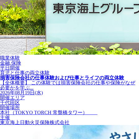
職業体験
金融,保険
平日開催
育児と仕事の両立体験
損害保険会社の仕事体験および仕事とライフの両立体験
【全体概要】 この体験では損害保険会社の仕事や保険がなぜ
必要かを学ぶ...
2026年08月19日(水)
開催エリア
千代田区
開催場所
本社（TOKYO TORCH 常盤橋タワー）
主催
東京海上日動火災保険株式会社