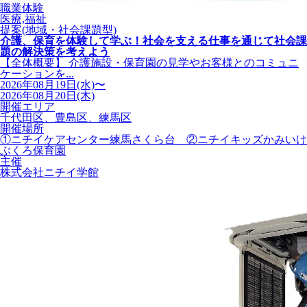
職業体験
医療,福祉
提案(地域・社会課題型)
介護、保育を体験して学ぶ！社会を支える仕事を通じて社会課
題の解決策を考えよう
【全体概要】 介護施設・保育園の見学やお客様とのコミュニ
ケーションを...
2026年08月19日(水)〜
2026年08月20日(木)
開催エリア
千代田区、豊島区、練馬区
開催場所
①ニチイケアセンター練馬さくら台 ②ニチイキッズかみいけ
ぶくろ保育園
主催
株式会社ニチイ学館