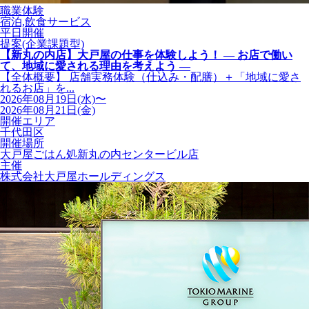
職業体験
宿泊,飲食サービス
平日開催
提案(企業課題型)
【新丸の内店】大戸屋の仕事を体験しよう！ ― お店で働い
て、地域に愛される理由を考えよう ―
【全体概要】 店舗実務体験（仕込み・配膳）＋「地域に愛さ
れるお店」を...
2026年08月19日(水)〜
2026年08月21日(金)
開催エリア
千代田区
開催場所
大戸屋ごはん処新丸の内センタービル店
主催
株式会社大戸屋ホールディングス