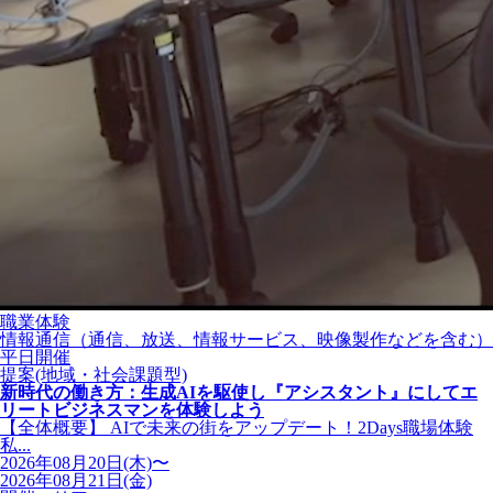
職業体験
情報通信（通信、放送、情報サービス、映像製作などを含む）
平日開催
提案(地域・社会課題型)
新時代の働き方：生成AIを駆使し『アシスタント』にしてエ
リートビジネスマンを体験しよう
【全体概要】 AIで未来の街をアップデート！2Days職場体験
私...
2026年08月20日(木)〜
2026年08月21日(金)