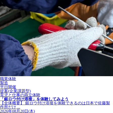
職業体験
製造
平日開催
提案(企業課題型)
育児と仕事の両立体験
「銀ロウ付け溶接」を体験してみよう
【全体概要】 銀ロウ付け溶接を体験できるのは日本で佐藤製
作所だけ ...
2026年08月20日(木)