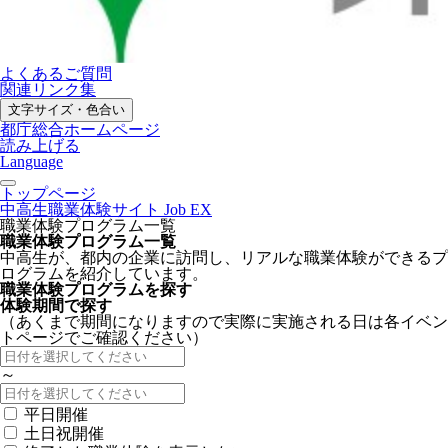
よくあるご質問
関連リンク集
文字サイズ・色合い
都庁総合ホームページ
読み上げる
Language
トップページ
中高生職業体験サイト Job EX
職業体験プログラム一覧
職業体験プログラム一覧
中高生が、都内の企業に訪問し、リアルな職業体験ができるプ
ログラムを紹介しています。
職業体験プログラムを探す
体験期間で探す
（あくまで期間になりますので実際に実施される日は各イベン
トページでご確認ください）
～
平日開催
土日祝開催