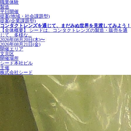
職業体験
製造
平日開催
提案(地域・社会課題型)
提案(企業課題型)
コンタクトレンズを通じて、まだみぬ世界を見渡してみよう！
【全体概要】 シードは、コンタクトレンズの製造・販売を通
じて、多様な...
2026年08月20日(木)〜
2026年08月21日(金)
開催エリア
文京区
開催場所
シード本社ビル
主催
株式会社シード