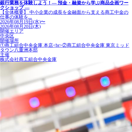
銀行業務を体験しよう！― 預金・融資から学ぶ商品企画ワー
クショップ ―
【全体概要】 中小企業の成長を金融面から支える商工中金の
仕事の体験を...
2026年08月19日(水)〜
2026年08月20日(木)
開催エリア
中央区
開催場所
①商工組合中央金庫 本店<br>②商工組合中央金庫 東京ミッド
タウン八重洲本部
主催
株式会社商工組合中央金庫