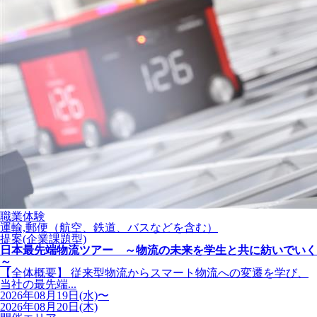
職業体験
運輸,郵便（航空、鉄道、バスなどを含む）
提案(企業課題型)
日本最先端物流ツアー ～物流の未来を学生と共に紡いでいく
～
【全体概要】 従来型物流からスマート物流への変遷を学び、
当社の最先端...
2026年08月19日(水)〜
2026年08月20日(木)