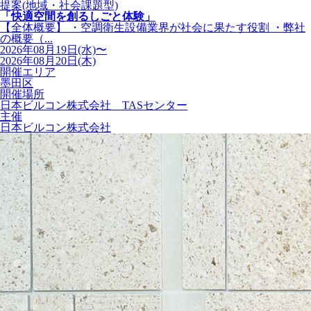
提案(地域・社会課題型)
「快適空間を創るしごと体験」
【全体概要】 ・空調衛生設備業界が社会に果たす役割 ・弊社
の概要（...
2026年08月19日(水)〜
2026年08月20日(木)
開催エリア
墨田区
開催場所
日本ビルコン株式会社 TASセンター
主催
日本ビルコン株式会社