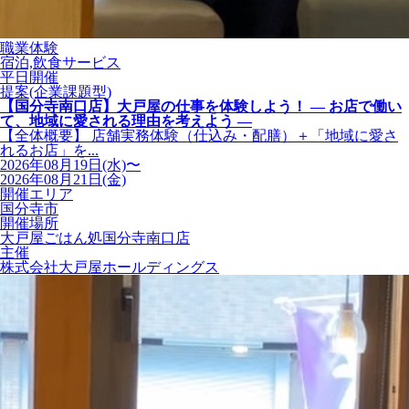
職業体験
宿泊,飲食サービス
平日開催
提案(企業課題型)
【国分寺南口店】大戸屋の仕事を体験しよう！ ― お店で働い
て、地域に愛される理由を考えよう ―
【全体概要】 店舗実務体験（仕込み・配膳）＋「地域に愛さ
れるお店」を...
2026年08月19日(水)〜
2026年08月21日(金)
開催エリア
国分寺市
開催場所
大戸屋ごはん処国分寺南口店
主催
株式会社大戸屋ホールディングス