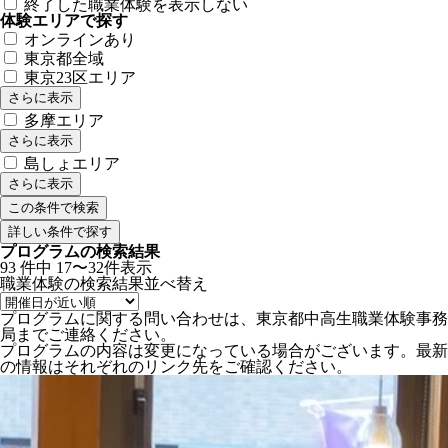
終了した職業体験を表示しない
体験エリアで探す
オンラインあり
東京都全域
東京23区エリア
さらに表示
多摩エリア
さらに表示
島しょエリア
さらに表示
詳しい条件で探す
プログラムの検索結果
93
件中
17〜32件表示
職業体験の検索結果
並べ替え
プログラムに関する問い合わせは、東京都中高生職業体験事務
局までご連絡ください。
プログラムの内容は変更になっている場合がございます。最新
の情報はそれぞれのリンク先をご確認ください。