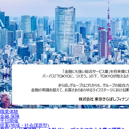
職業体験
金融,保険
平日開催
提案(地域・社会課題型)