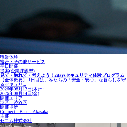
職業体験
複合・その他サービス
平日開催
提案(企業課題型)
見て・触れて・考えよう！2daysセキュリティ体験プログラム
【全体概要】 1日目は、私たちの「安全・安心」な暮らしを守
るセキュリ...
2026年08月13日(木)〜
2026年08月14日(金)
開催エリア
港区、渋谷区
開催場所
Connect Base Akasaka
主催
セコム株式会社