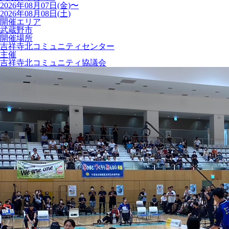
2026年08月07日(金)〜
2026年08月08日(土)
開催エリア
武蔵野市
開催場所
吉祥寺北コミュニティセンター
主催
吉祥寺北コミュニティ協議会