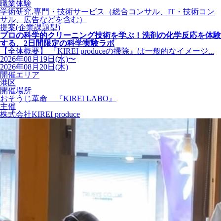
職業体験
学術研究,専門・技術サービス（総合コンサル、IT・技術コン
サル、広告などを含む）
提案(企業課題型)
プロの科学的クリーニング技術を学ぶ！洗剤の化学反応を体験
する、2日間限定の科学実験ラボ
【全体概要】 『KIREI produceの掃除』は一般的なイメージ...
2026年08月19日(水)〜
2026年08月20日(木)
開催エリア
港区
開催場所
おそうじ革命 『KIREI LABO』
主催
株式会社KIREI produce