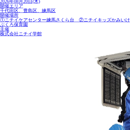
2026年08月20日(木)
開催エリア
千代田区、豊島区、練馬区
開催場所
①ニチイケアセンター練馬さくら台 ②ニチイキッズかみいけ
ぶくろ保育園
主催
株式会社ニチイ学館