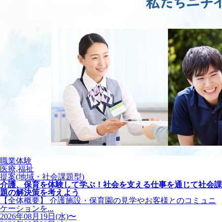
職業体験
医療,福祉
提案(地域・社会課題型)
介護、保育を体験して学ぶ！社会を支える仕事を通じて社会課
題の解決策を考えよう
【全体概要】 介護施設・保育園の見学やお客様とのコミュニ
ケーションを...
2026年08月19日(水)〜