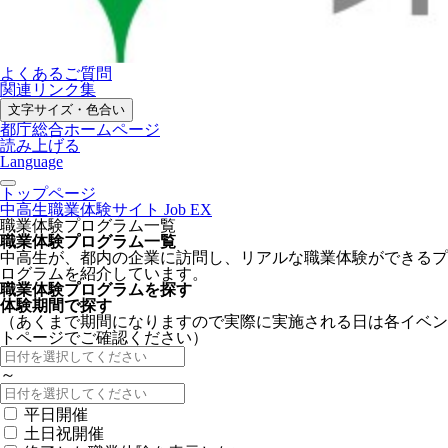
よくあるご質問
関連リンク集
文字サイズ・色合い
都庁総合ホームページ
読み上げる
Language
トップページ
中高生職業体験サイト Job EX
職業体験プログラム一覧
職業体験プログラム一覧
中高生が、都内の企業に訪問し、リアルな職業体験ができるプ
ログラムを紹介しています。
職業体験プログラムを探す
体験期間で探す
（あくまで期間になりますので実際に実施される日は各イベン
トページでご確認ください）
～
平日開催
土日祝開催