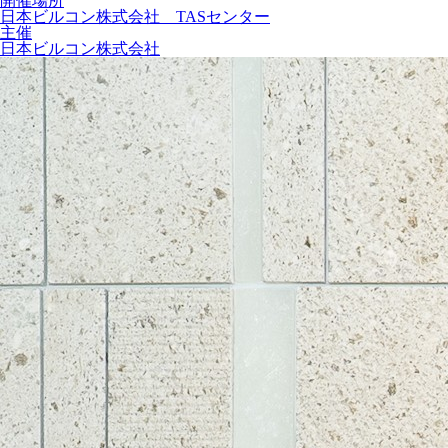
開催場所
日本ビルコン株式会社 TASセンター
主催
日本ビルコン株式会社