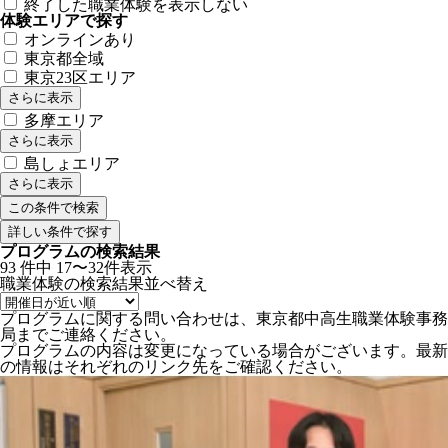
終了した職業体験を表示しない
体験エリアで探す
オンラインあり
東京都全域
東京23区エリア
さらに表示
多摩エリア
さらに表示
島しょエリア
さらに表示
詳しい条件で探す
プログラムの検索結果
93
件中
17〜32件表示
職業体験の検索結果
並べ替え
プログラムに関する問い合わせは、東京都中高生職業体験事務
局までご連絡ください。
プログラムの内容は変更になっている場合がございます。最新
の情報はそれぞれのリンク先をご確認ください。