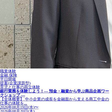
職業体験
金融,保険
平日開催
提案(企業課題型)
育児と仕事の両立体験
銀行業務を体験しよう！― 預金・融資から学ぶ商品企画ワー
クショップ ―
【全体概要】 中小企業の成長を金融面から支える商工中金の
仕事の体験を...
2026年08月19日(水)〜
2026年08月20日(木)