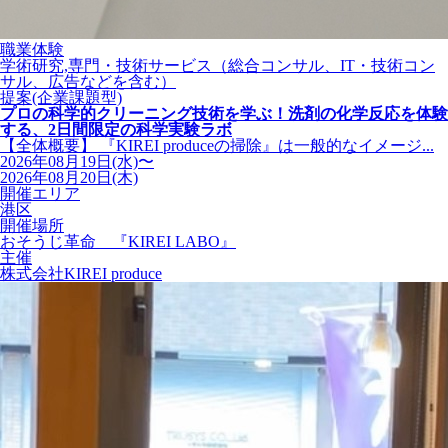
職業体験
学術研究,専門・技術サービス（総合コンサル、IT・技術コン
サル、広告などを含む）
提案(企業課題型)
プロの科学的クリーニング技術を学ぶ！洗剤の化学反応を体験
する、2日間限定の科学実験ラボ
【全体概要】 『KIREI produceの掃除』は一般的なイメージ...
2026年08月19日(水)〜
2026年08月20日(木)
開催エリア
港区
開催場所
おそうじ革命 『KIREI LABO』
主催
株式会社KIREI produce