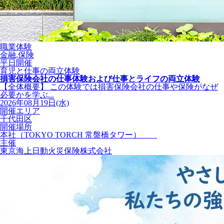
職業体験
金融,保険
平日開催
育児と仕事の両立体験
損害保険会社の仕事体験および仕事とライフの両立体験
【全体概要】 この体験では損害保険会社の仕事や保険がなぜ
必要かを学ぶ...
2026年08月19日(水)
開催エリア
千代田区
開催場所
本社（TOKYO TORCH 常盤橋タワー）
主催
東京海上日動火災保険株式会社