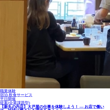
職業体験
宿泊,飲食サービス
平日開催
提案(企業課題型)
【新丸の内店】大戸屋の仕事を体験しよう！ ― お店で働い