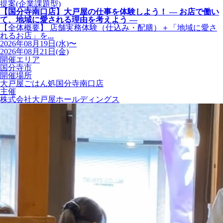
提案(企業課題型)
【国分寺南口店】大戸屋の仕事を体験しよう！ ― お店で働い
て、地域に愛される理由を考えよう ―
【全体概要】 店舗実務体験（仕込み・配膳）＋「地域に愛さ
れるお店」を...
2026年08月19日(水)〜
2026年08月21日(金)
開催エリア
国分寺市
開催場所
大戸屋ごはん処国分寺南口店
主催
株式会社大戸屋ホールディングス