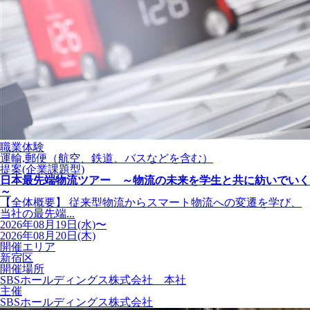
職業体験
運輸,郵便（航空、鉄道、バスなどを含む）
提案(企業課題型)
日本最先端物流ツアー ～物流の未来を学生と共に紡いでいく
～
【全体概要】 従来型物流からスマート物流への変遷を学び、
当社の最先端...
2026年08月19日(水)〜
2026年08月20日(木)
開催エリア
新宿区
開催場所
SBSホールディングス株式会社 本社
主催
SBSホールディングス株式会社