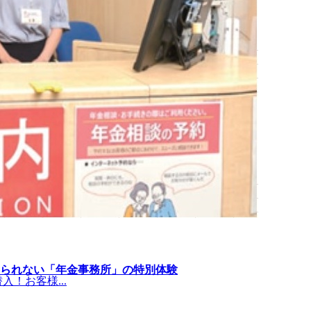
見られない「年金事務所」の特別体験
！お客様...