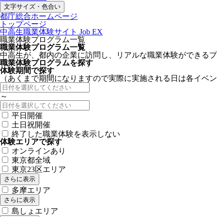
文字サイズ・色合い
都庁総合ホームページ
トップページ
中高生職業体験サイト Job EX
職業体験プログラム一覧
職業体験プログラム一覧
中高生が、都内の企業に訪問し、リアルな職業体験ができるプ
職業体験プログラムを探す
体験期間で探す
（あくまで期間になりますので実際に実施される日は各イベン
～
平日開催
土日祝開催
終了した職業体験を表示しない
体験エリアで探す
オンラインあり
東京都全域
東京23区エリア
さらに表示
多摩エリア
さらに表示
島しょエリア