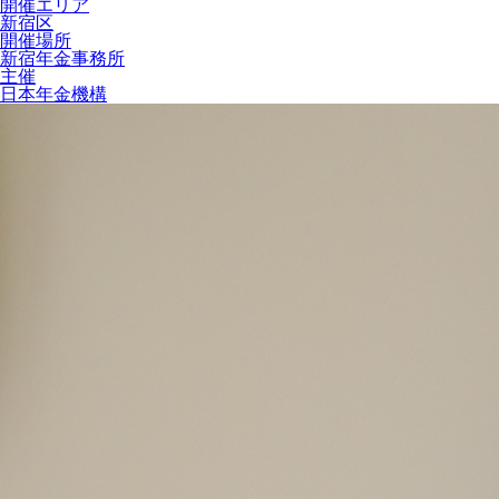
開催エリア
新宿区
開催場所
新宿年金事務所
主催
日本年金機構