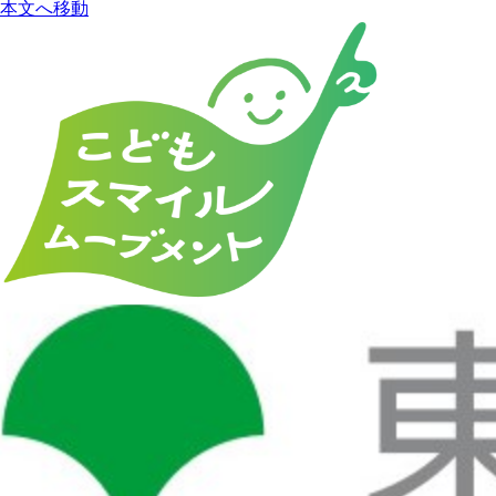
本文へ移動