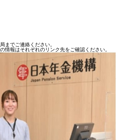
局までご連絡ください。
の情報はそれぞれのリンク先をご確認ください。