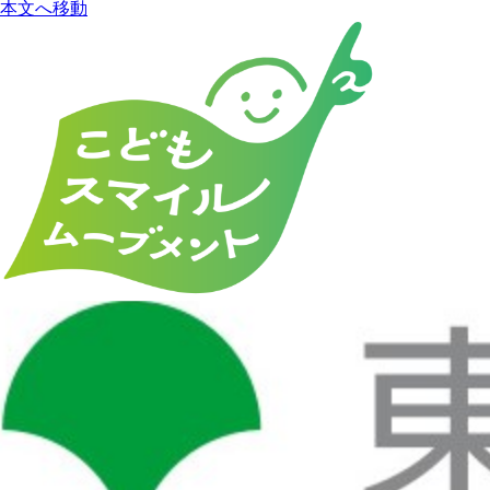
本文へ移動