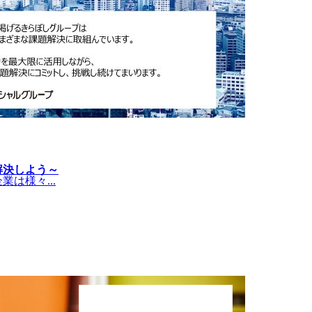
解決しよう～
は様々...