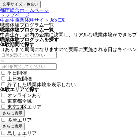
文字サイズ・色合い
都庁総合ホームページ
トップページ
中高生職業体験サイト Job EX
職業体験プログラム一覧
職業体験プログラム一覧
中高生が、都内の企業に訪問し、リアルな職業体験ができるプ
職業体験プログラムを探す
体験期間で探す
（あくまで期間になりますので実際に実施される日は各イベン
～
平日開催
土日祝開催
終了した職業体験を表示しない
体験エリアで探す
オンラインあり
東京都全域
東京23区エリア
さらに表示
多摩エリア
さらに表示
島しょエリア