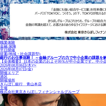
職業体験
金融,保険
平日開催
提案(地域・社会課題型)
銀行のお仕事体験！ ～金融グループの力で中小企業の課題を
【全体概要】 日本の企業のおよそ99％が中小企業です。中小企業
2026年08月06日(木)〜
2026年08月07日(金)
開催エリア
港区
開催場所
きらぼし銀行 青山本店
主催
株式会社東京きらぼしフィナンシャルグループ