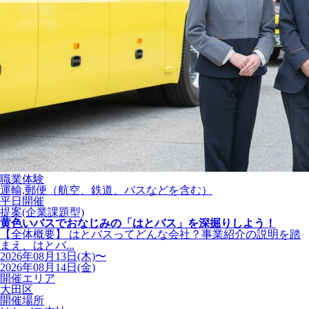
職業体験
運輸,郵便（航空、鉄道、バスなどを含む）
平日開催
提案(企業課題型)
黄色いバスでおなじみの「はとバス」を深掘りしよう！
【全体概要】 はとバスってどんな会社？事業紹介の説明を踏
まえ、はとバ...
2026年08月13日(木)〜
2026年08月14日(金)
開催エリア
大田区
開催場所