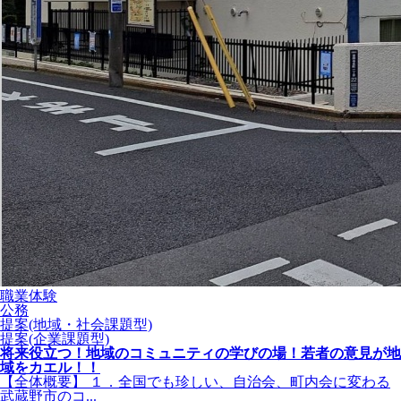
職業体験
公務
提案(地域・社会課題型)
提案(企業課題型)
将来役立つ！地域のコミュニティの学びの場！若者の意見が地
域をカエル！！
【全体概要】 １．全国でも珍しい、自治会、町内会に変わる
武蔵野市のコ...