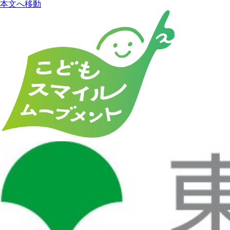
本文へ移動