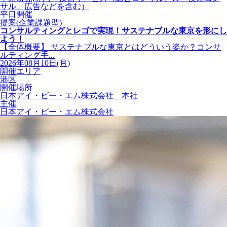
サル、広告などを含む）
平日開催
提案(企業課題型)
コンサルティングとレゴで実現！サステナブルな東京を形にし
よう！
【全体概要】 サステナブルな東京とはどういう姿か？コンサ
ルティング手...
2026年08月10日(月)
開催エリア
港区
開催場所
日本アイ・ビー・エム株式会社 本社
主催
日本アイ・ビー・エム株式会社