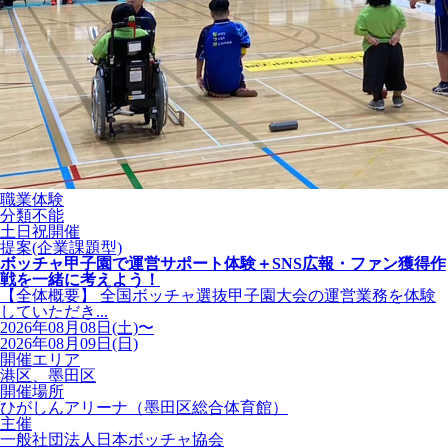
職業体験
分類不能
土日祝開催
提案(企業課題型)
ボッチャ甲子園で運営サポート体験＋SNS広報・ファン獲得作
戦を一緒に考えよう！
【全体概要】 全国ボッチャ選抜甲子園大会の運営業務を体験
していただき...
2026年08月08日(土)〜
2026年08月09日(日)
開催エリア
港区、墨田区
開催場所
ひがしんアリーナ（墨田区総合体育館）
主催
一般社団法人日本ボッチャ協会