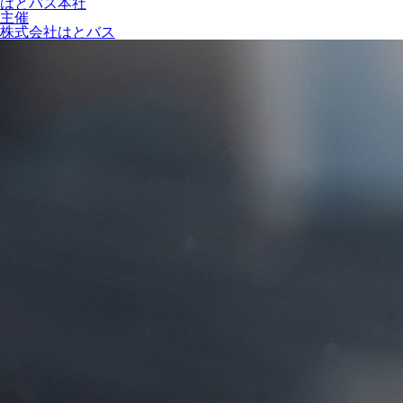
はとバス本社
主催
株式会社はとバス