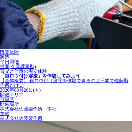
職業体験
製造
平日開催
提案(企業課題型)
育児と仕事の両立体験
「銀ロウ付け溶接」を体験してみよう
【全体概要】 銀ロウ付け溶接を体験できるのは日本で佐藤製
作所だけ ...
2026年08月20日(木)
開催エリア
目黒区
開催場所
株式会社佐藤製作所 本社
主催
株式会社佐藤製作所