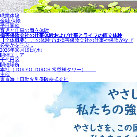
職業体験
金融,保険
平日開催
育児と仕事の両立体験
損害保険会社の仕事体験および仕事とライフの両立体験
【全体概要】 この体験では損害保険会社の仕事や保険がなぜ
必要かを学ぶ...
2026年08月19日(水)
開催エリア
千代田区
開催場所
本社（TOKYO TORCH 常盤橋タワー）
主催
東京海上日動火災保険株式会社