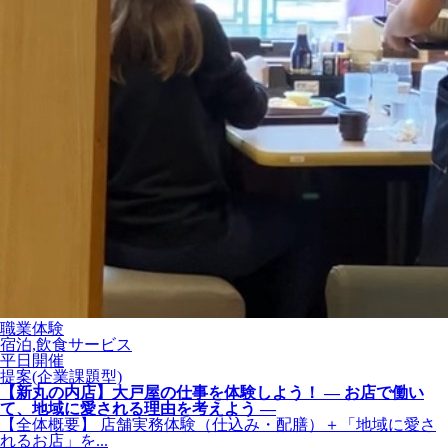
職業体験
宿泊,飲食サービス
平日開催
提案(企業課題型)
【新丸の内店】大戸屋の仕事を体験しよう！ ― お店で働い
て、地域に愛される理由を考えよう ―
【全体概要】 店舗実務体験（仕込み・配膳）＋「地域に愛さ
れるお店」を...