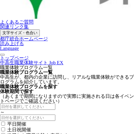
よくあるご質問
関連リンク集
文字サイズ・色合い
都庁総合ホームページ
読み上げる
Language
トップページ
中高生職業体験サイト Job EX
職業体験プログラム一覧
職業体験プログラム一覧
中高生が、都内の企業に訪問し、リアルな職業体験ができるプ
ログラムを紹介しています。
職業体験プログラムを探す
体験期間で探す
（あくまで期間になりますので実際に実施される日は各イベン
トページでご確認ください）
～
平日開催
土日祝開催