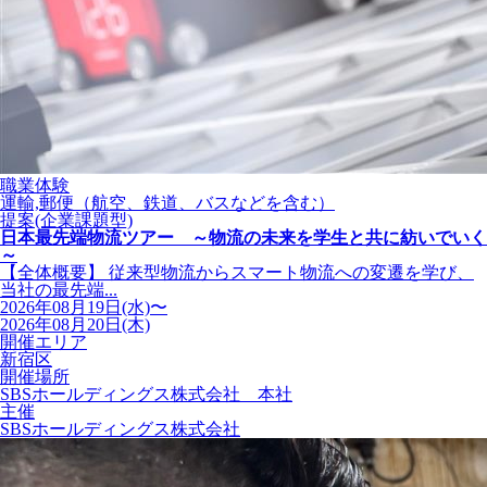
職業体験
運輸,郵便（航空、鉄道、バスなどを含む）
提案(企業課題型)
日本最先端物流ツアー ～物流の未来を学生と共に紡いでいく
～
【全体概要】 従来型物流からスマート物流への変遷を学び、
当社の最先端...
2026年08月19日(水)〜
2026年08月20日(木)
開催エリア
新宿区
開催場所
SBSホールディングス株式会社 本社
主催
SBSホールディングス株式会社