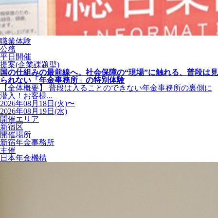
職業体験
公務
平日開催
提案(企業課題型)
国の仕組みの最前線へ。社会保障の“現場”に触れる、普段は見
られない「年金事務所」の特別体験
【全体概要】 普段は入ることのできない年金事務所の裏側に
潜入！お客様...
2026年08月18日(火)〜
2026年08月19日(水)
開催エリア
新宿区
開催場所
新宿年金事務所
主催
日本年金機構