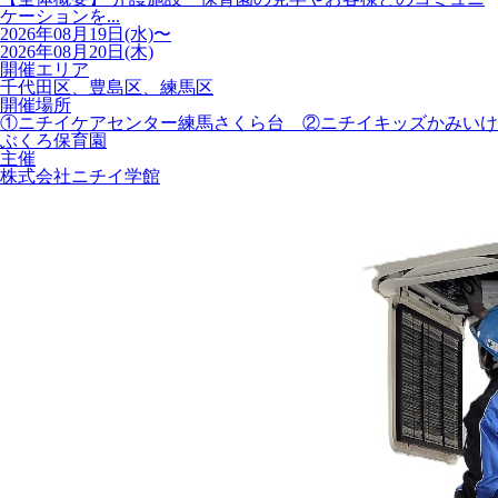
ケーションを...
2026年08月19日(水)〜
2026年08月20日(木)
開催エリア
千代田区、豊島区、練馬区
開催場所
①ニチイケアセンター練馬さくら台 ②ニチイキッズかみいけ
ぶくろ保育園
主催
株式会社ニチイ学館