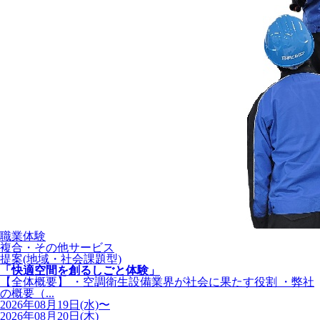
職業体験
複合・その他サービス
提案(地域・社会課題型)
「快適空間を創るしごと体験」
【全体概要】 ・空調衛生設備業界が社会に果たす役割 ・弊社
の概要（...
2026年08月19日(水)〜
2026年08月20日(木)