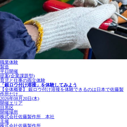
職業体験
製造
平日開催
提案(企業課題型)
育児と仕事の両立体験
「銀ロウ付け溶接」を体験してみよう
【全体概要】 銀ロウ付け溶接を体験できるのは日本で佐藤製
作所だけ ...
2026年08月20日(木)
開催エリア
目黒区
開催場所
株式会社佐藤製作所 本社
主催
株式会社佐藤製作所