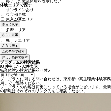
終了した職業体験を表示しない
体験エリアで探す
オンラインあり
東京都全域
東京23区エリア
さらに表示
多摩エリア
さらに表示
島しょエリア
さらに表示
詳しい条件で探す
プログラムの検索結果
93
件中
17〜32件表示
職業体験の検索結果
並べ替え
プログラムに関する問い合わせは、東京都中高生職業体験事務
局までご連絡ください。
プログラムの内容は変更になっている場合がございます。最新
の情報はそれぞれのリンク先をご確認ください。