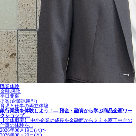
職業体験
金融,保険
平日開催
提案(企業課題型)
育児と仕事の両立体験
銀行業務を体験しよう！― 預金・融資から学ぶ商品企画ワー
クショップ ―
【全体概要】 中小企業の成長を金融面から支える商工中金の
仕事の体験を...
2026年08月19日(水)〜
2026年08月20日(木)