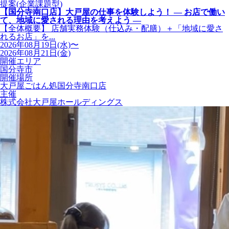
提案(企業課題型)
【国分寺南口店】大戸屋の仕事を体験しよう！ ― お店で働い
て、地域に愛される理由を考えよう ―
【全体概要】 店舗実務体験（仕込み・配膳）＋「地域に愛さ
れるお店」を...
2026年08月19日(水)〜
2026年08月21日(金)
開催エリア
国分寺市
開催場所
大戸屋ごはん処国分寺南口店
主催
株式会社大戸屋ホールディングス