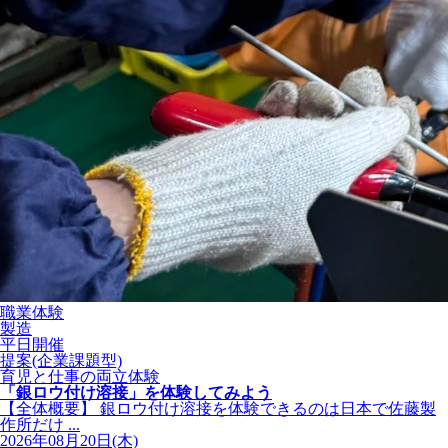
職業体験
製造
平日開催
提案(企業課題型)
育児と仕事の両立体験
「銀ロウ付け溶接」を体験してみよう
【全体概要】 銀ロウ付け溶接を体験できるのは日本で佐藤製
作所だけ ...
2026年08月20日(木)