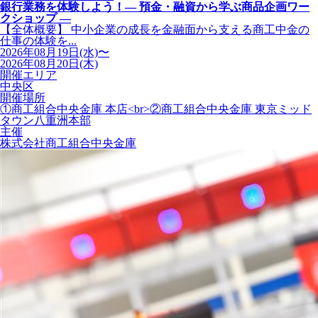
銀行業務を体験しよう！― 預金・融資から学ぶ商品企画ワー
クショップ ―
【全体概要】 中小企業の成長を金融面から支える商工中金の
仕事の体験を...
2026年08月19日(水)〜
2026年08月20日(木)
開催エリア
中央区
開催場所
①商工組合中央金庫 本店<br>②商工組合中央金庫 東京ミッド
タウン八重洲本部
主催
株式会社商工組合中央金庫