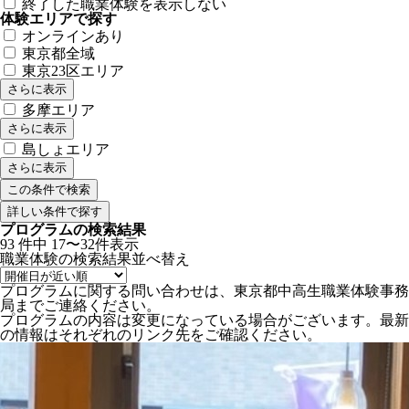
終了した職業体験を表示しない
体験エリアで探す
オンラインあり
東京都全域
東京23区エリア
さらに表示
多摩エリア
さらに表示
島しょエリア
さらに表示
詳しい条件で探す
プログラムの検索結果
93
件中
17〜32件表示
職業体験の検索結果
並べ替え
プログラムに関する問い合わせは、東京都中高生職業体験事務
局までご連絡ください。
プログラムの内容は変更になっている場合がございます。最新
の情報はそれぞれのリンク先をご確認ください。