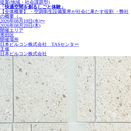
提案(地域・社会課題型)
「快適空間を創るしごと体験」
【全体概要】 ・空調衛生設備業界が社会に果たす役割 ・弊社
の概要（...
2026年08月19日(水)〜
2026年08月20日(木)
開催エリア
墨田区
開催場所
日本ビルコン株式会社 TASセンター
主催
日本ビルコン株式会社