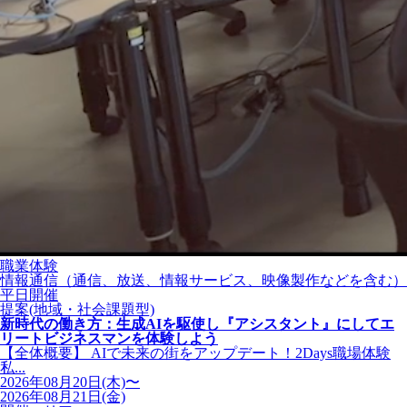
職業体験
情報通信（通信、放送、情報サービス、映像製作などを含む）
平日開催
提案(地域・社会課題型)
新時代の働き方：生成AIを駆使し『アシスタント』にしてエ
リートビジネスマンを体験しよう
【全体概要】 AIで未来の街をアップデート！2Days職場体験
私...
2026年08月20日(木)〜
2026年08月21日(金)