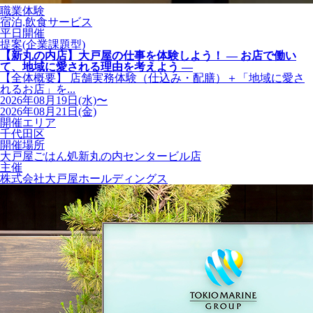
職業体験
宿泊,飲食サービス
平日開催
提案(企業課題型)
【新丸の内店】大戸屋の仕事を体験しよう！ ― お店で働い
て、地域に愛される理由を考えよう ―
【全体概要】 店舗実務体験（仕込み・配膳）＋「地域に愛さ
れるお店」を...
2026年08月19日(水)〜
2026年08月21日(金)
開催エリア
千代田区
開催場所
大戸屋ごはん処新丸の内センタービル店
主催
株式会社大戸屋ホールディングス