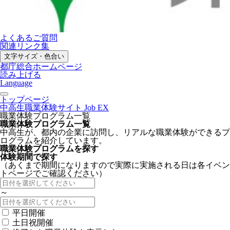
よくあるご質問
関連リンク集
文字サイズ・色合い
都庁総合ホームページ
読み上げる
Language
トップページ
中高生職業体験サイト Job EX
職業体験プログラム一覧
職業体験プログラム一覧
中高生が、都内の企業に訪問し、リアルな職業体験ができるプ
ログラムを紹介しています。
職業体験プログラムを探す
体験期間で探す
（あくまで期間になりますので実際に実施される日は各イベン
トページでご確認ください）
～
平日開催
土日祝開催