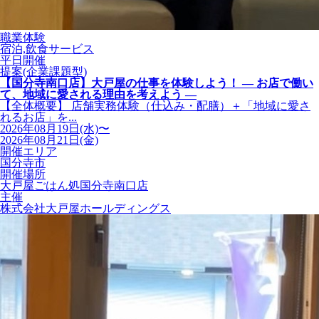
職業体験
宿泊,飲食サービス
平日開催
提案(企業課題型)
【国分寺南口店】大戸屋の仕事を体験しよう！ ― お店で働い
て、地域に愛される理由を考えよう ―
【全体概要】 店舗実務体験（仕込み・配膳）＋「地域に愛さ
れるお店」を...
2026年08月19日(水)〜
2026年08月21日(金)
開催エリア
国分寺市
開催場所
大戸屋ごはん処国分寺南口店
主催
株式会社大戸屋ホールディングス