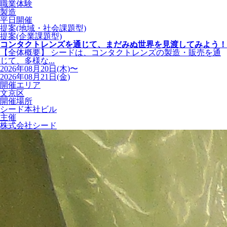
職業体験
製造
平日開催
提案(地域・社会課題型)
提案(企業課題型)
コンタクトレンズを通じて、まだみぬ世界を見渡してみよう！
【全体概要】 シードは、コンタクトレンズの製造・販売を通
じて、多様な...
2026年08月20日(木)〜
2026年08月21日(金)
開催エリア
文京区
開催場所
シード本社ビル
主催
株式会社シード