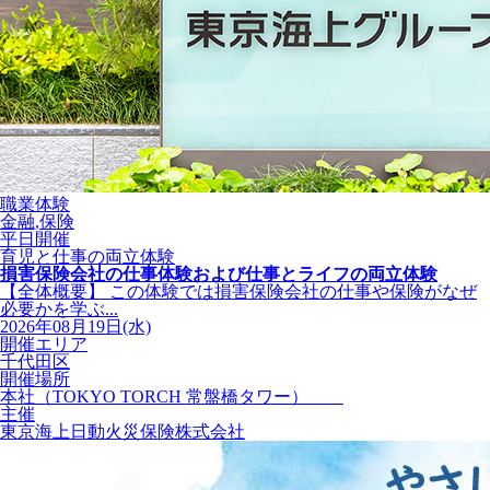
職業体験
金融,保険
平日開催
育児と仕事の両立体験
損害保険会社の仕事体験および仕事とライフの両立体験
【全体概要】 この体験では損害保険会社の仕事や保険がなぜ
必要かを学ぶ...
2026年08月19日(水)
開催エリア
千代田区
開催場所
本社（TOKYO TORCH 常盤橋タワー）
主催
東京海上日動火災保険株式会社