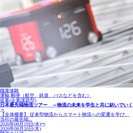
職業体験
運輸,郵便（航空、鉄道、バスなどを含む）
提案(企業課題型)
日本最先端物流ツアー ～物流の未来を学生と共に紡いでいく
～
【全体概要】 従来型物流からスマート物流への変遷を学び、
当社の最先端...
2026年08月19日(水)〜
2026年08月20日(木)