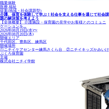
職業体験
医療,福祉
提案(地域・社会課題型)
介護、保育を体験して学ぶ！社会を支える仕事を通じて社会課
題の解決策を考えよう
【全体概要】 介護施設・保育園の見学やお客様とのコミュニ
ケーションを...
2026年08月19日(水)〜
2026年08月20日(木)
開催エリア
千代田区、豊島区、練馬区
開催場所
①ニチイケアセンター練馬さくら台 ②ニチイキッズかみいけ
ぶくろ保育園
主催
株式会社ニチイ学館