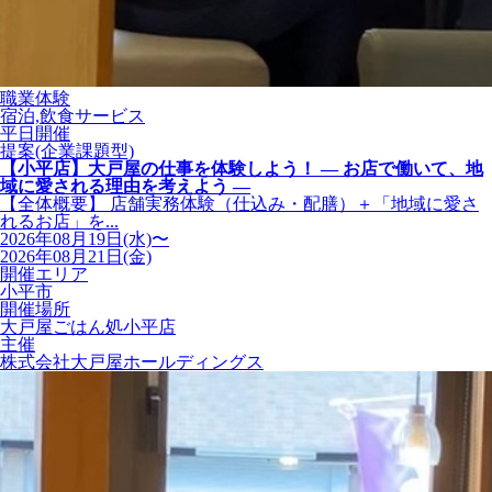
職業体験
宿泊,飲食サービス
平日開催
提案(企業課題型)
【小平店】大戸屋の仕事を体験しよう！ ― お店で働いて、地
域に愛される理由を考えよう ―
【全体概要】 店舗実務体験（仕込み・配膳）＋「地域に愛さ
れるお店」を...
2026年08月19日(水)〜
2026年08月21日(金)
開催エリア
小平市
開催場所
大戸屋ごはん処小平店
主催
株式会社大戸屋ホールディングス