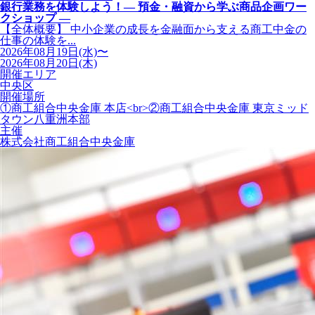
銀行業務を体験しよう！― 預金・融資から学ぶ商品企画ワー
クショップ ―
【全体概要】 中小企業の成長を金融面から支える商工中金の
仕事の体験を...
2026年08月19日(水)〜
2026年08月20日(木)
開催エリア
中央区
開催場所
①商工組合中央金庫 本店<br>②商工組合中央金庫 東京ミッド
タウン八重洲本部
主催
株式会社商工組合中央金庫