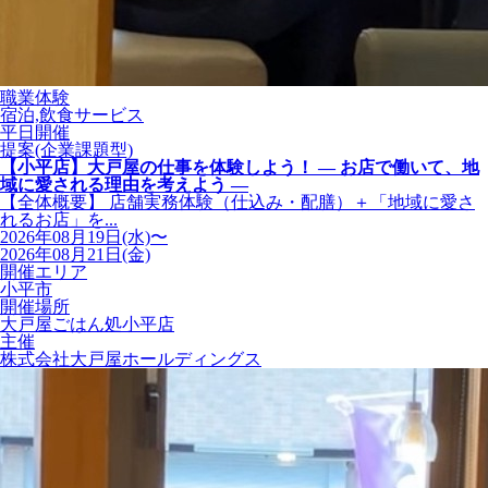
職業体験
宿泊,飲食サービス
平日開催
提案(企業課題型)
【小平店】大戸屋の仕事を体験しよう！ ― お店で働いて、地
域に愛される理由を考えよう ―
【全体概要】 店舗実務体験（仕込み・配膳）＋「地域に愛さ
れるお店」を...
2026年08月19日(水)〜
2026年08月21日(金)
開催エリア
小平市
開催場所
大戸屋ごはん処小平店
主催
株式会社大戸屋ホールディングス