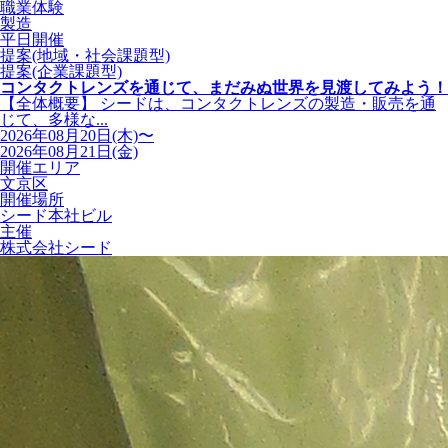
職業体験
製造
平日開催
提案(地域・社会課題型)
提案(企業課題型)
コンタクトレンズを通じて、まだみぬ世界を見渡してみよう！
【全体概要】 シードは、コンタクトレンズの製造・販売を通
じて、多様な...
2026年08月20日(木)〜
2026年08月21日(金)
開催エリア
文京区
開催場所
シード本社ビル
主催
株式会社シード