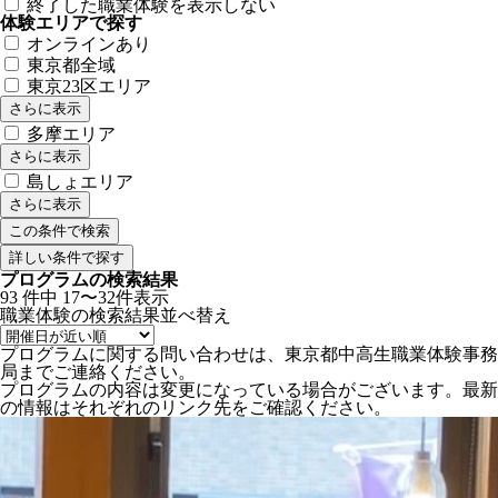
終了した職業体験を表示しない
体験エリアで探す
オンラインあり
東京都全域
東京23区エリア
さらに表示
多摩エリア
さらに表示
島しょエリア
さらに表示
詳しい条件で探す
プログラムの検索結果
93
件中
17〜32件表示
職業体験の検索結果
並べ替え
プログラムに関する問い合わせは、東京都中高生職業体験事務
局までご連絡ください。
プログラムの内容は変更になっている場合がございます。最新
の情報はそれぞれのリンク先をご確認ください。