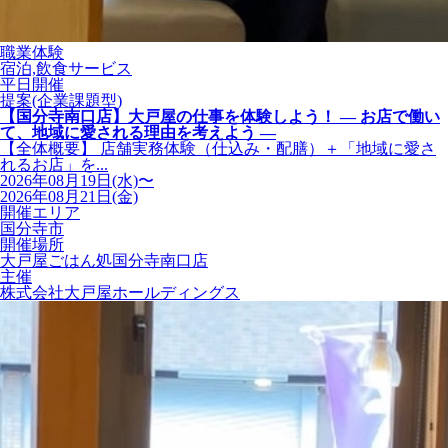
職業体験
宿泊,飲食サービス
平日開催
提案(企業課題型)
【国分寺南口店】大戸屋の仕事を体験しよう！ ― お店で働い
て、地域に愛される理由を考えよう ―
【全体概要】 店舗実務体験（仕込み・配膳）＋「地域に愛さ
れるお店」を...
2026年08月19日(水)〜
2026年08月21日(金)
開催エリア
国分寺市
開催場所
大戸屋ごはん処国分寺南口店
主催
株式会社大戸屋ホールディングス