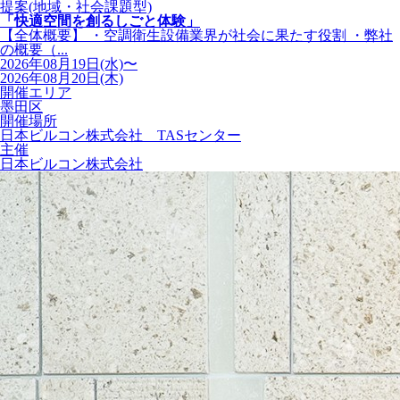
提案(地域・社会課題型)
「快適空間を創るしごと体験」
【全体概要】 ・空調衛生設備業界が社会に果たす役割 ・弊社
の概要（...
2026年08月19日(水)〜
2026年08月20日(木)
開催エリア
墨田区
開催場所
日本ビルコン株式会社 TASセンター
主催
日本ビルコン株式会社