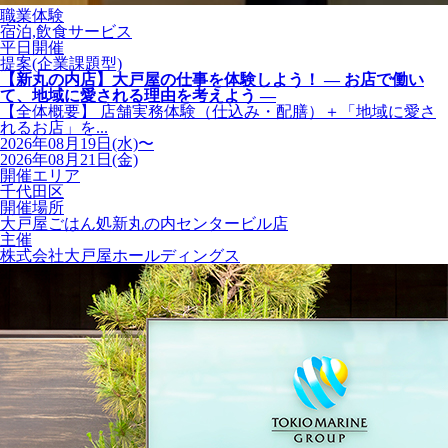
職業体験
宿泊,飲食サービス
平日開催
提案(企業課題型)
【新丸の内店】大戸屋の仕事を体験しよう！ ― お店で働い
て、地域に愛される理由を考えよう ―
【全体概要】 店舗実務体験（仕込み・配膳）＋「地域に愛さ
れるお店」を...
2026年08月19日(水)〜
2026年08月21日(金)
開催エリア
千代田区
開催場所
大戸屋ごはん処新丸の内センタービル店
主催
株式会社大戸屋ホールディングス