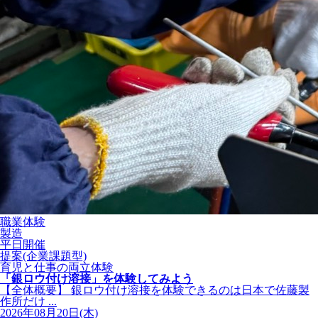
職業体験
製造
平日開催
提案(企業課題型)
育児と仕事の両立体験
「銀ロウ付け溶接」を体験してみよう
【全体概要】 銀ロウ付け溶接を体験できるのは日本で佐藤製
作所だけ ...
2026年08月20日(木)