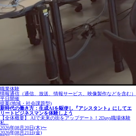
職業体験
情報通信（通信、放送、情報サービス、映像製作などを含む）
平日開催
提案(地域・社会課題型)
新時代の働き方：生成AIを駆使し『アシスタント』にしてエ
リートビジネスマンを体験しよう
【全体概要】 AIで未来の街をアップデート！2Days職場体験
私...
2026年08月20日(木)〜
2026年08月21日(金)