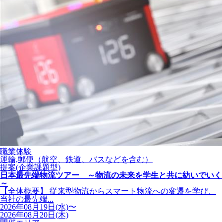
職業体験
運輸,郵便（航空、鉄道、バスなどを含む）
提案(企業課題型)
日本最先端物流ツアー ～物流の未来を学生と共に紡いでいく
～
【全体概要】 従来型物流からスマート物流への変遷を学び、
当社の最先端...
2026年08月19日(水)〜
2026年08月20日(木)