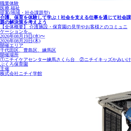
職業体験
医療,福祉
提案(地域・社会課題型)
介護、保育を体験して学ぶ！社会を支える仕事を通じて社会課
題の解決策を考えよう
【全体概要】 介護施設・保育園の見学やお客様とのコミュニ
ケーションを...
2026年08月19日(水)〜
2026年08月20日(木)
開催エリア
千代田区、豊島区、練馬区
開催場所
①ニチイケアセンター練馬さくら台 ②ニチイキッズかみいけ
ぶくろ保育園
主催
株式会社ニチイ学館