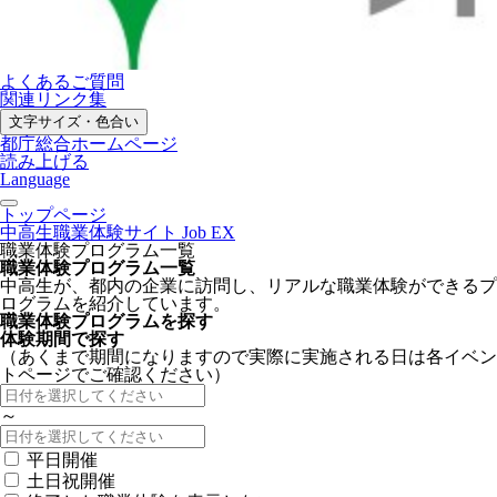
よくあるご質問
関連リンク集
文字サイズ・色合い
都庁総合ホームページ
読み上げる
Language
トップページ
中高生職業体験サイト Job EX
職業体験プログラム一覧
職業体験プログラム一覧
中高生が、都内の企業に訪問し、リアルな職業体験ができるプ
ログラムを紹介しています。
職業体験プログラムを探す
体験期間で探す
（あくまで期間になりますので実際に実施される日は各イベン
トページでご確認ください）
～
平日開催
土日祝開催