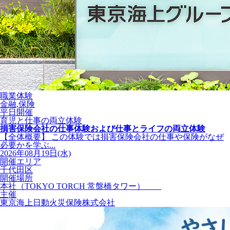
職業体験
金融,保険
平日開催
育児と仕事の両立体験
損害保険会社の仕事体験および仕事とライフの両立体験
【全体概要】 この体験では損害保険会社の仕事や保険がなぜ
必要かを学ぶ...
2026年08月19日(水)
開催エリア
千代田区
開催場所
本社（TOKYO TORCH 常盤橋タワー）
主催
東京海上日動火災保険株式会社