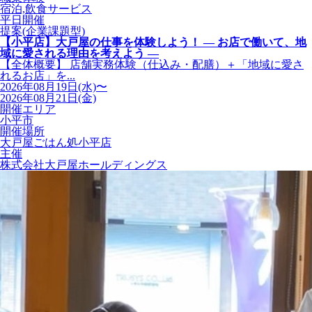
宿泊,飲食サービス
平日開催
提案(企業課題型)
【小平店】大戸屋の仕事を体験しよう！ ― お店で働いて、地
域に愛される理由を考えよう ―
【全体概要】 店舗実務体験（仕込み・配膳）＋「地域に愛さ
れるお店」を...
2026年08月19日(水)〜
2026年08月21日(金)
開催エリア
小平市
開催場所
大戸屋ごはん処小平店
主催
株式会社大戸屋ホールディングス