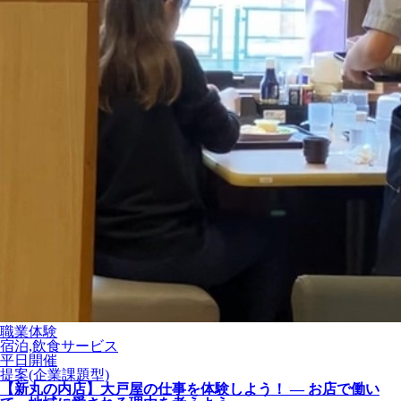
職業体験
宿泊,飲食サービス
平日開催
提案(企業課題型)
【新丸の内店】大戸屋の仕事を体験しよう！ ― お店で働い