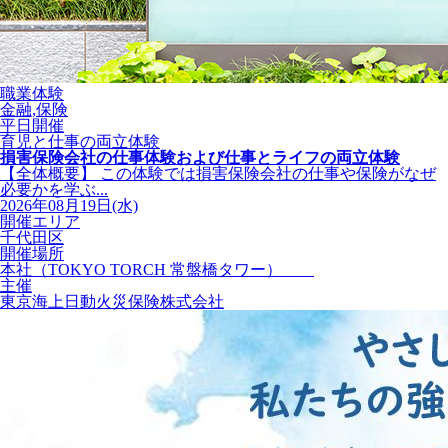
職業体験
金融,保険
平日開催
育児と仕事の両立体験
損害保険会社の仕事体験および仕事とライフの両立体験
【全体概要】 この体験では損害保険会社の仕事や保険がなぜ
必要かを学ぶ...
2026年08月19日(水)
開催エリア
千代田区
開催場所
本社（TOKYO TORCH 常盤橋タワー）
主催
東京海上日動火災保険株式会社