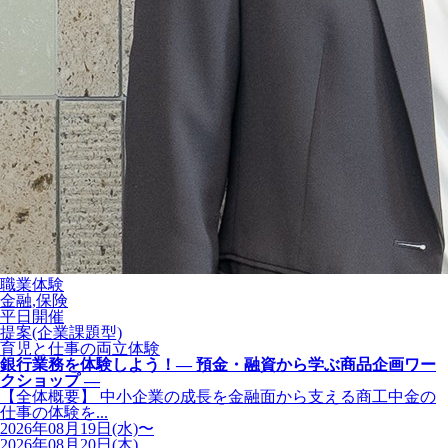
職業体験
金融,保険
平日開催
提案(企業課題型)
育児と仕事の両立体験
銀行業務を体験しよう！― 預金・融資から学ぶ商品企画ワー
クショップ ―
【全体概要】 中小企業の成長を金融面から支える商工中金の
仕事の体験を...
2026年08月19日(水)〜
2026年08月20日(木)