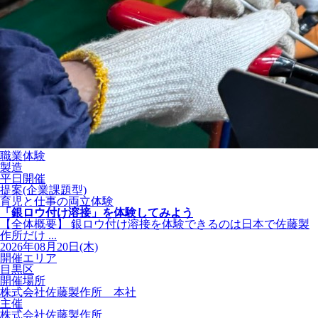
職業体験
製造
平日開催
提案(企業課題型)
育児と仕事の両立体験
「銀ロウ付け溶接」を体験してみよう
【全体概要】 銀ロウ付け溶接を体験できるのは日本で佐藤製
作所だけ ...
2026年08月20日(木)
開催エリア
目黒区
開催場所
株式会社佐藤製作所 本社
主催
株式会社佐藤製作所