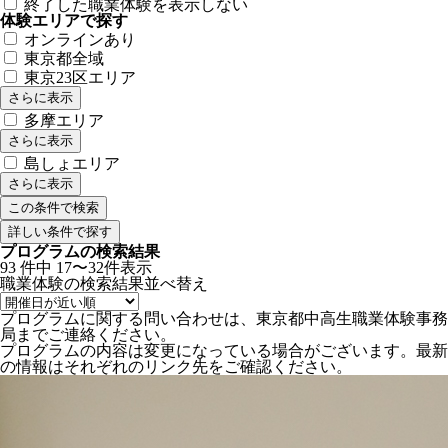
終了した職業体験を表示しない
体験エリアで探す
オンラインあり
東京都全域
東京23区エリア
さらに表示
多摩エリア
さらに表示
島しょエリア
さらに表示
詳しい条件で探す
プログラムの検索結果
93
件中
17〜32件表示
職業体験の検索結果
並べ替え
プログラムに関する問い合わせは、東京都中高生職業体験事務
局までご連絡ください。
プログラムの内容は変更になっている場合がございます。最新
の情報はそれぞれのリンク先をご確認ください。