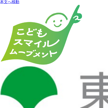
本文へ移動