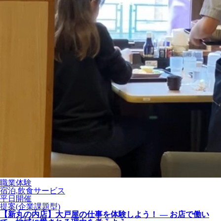
職業体験
宿泊,飲食サービス
平日開催
提案(企業課題型)
【新丸の内店】大戸屋の仕事を体験しよう！ ― お店で働い