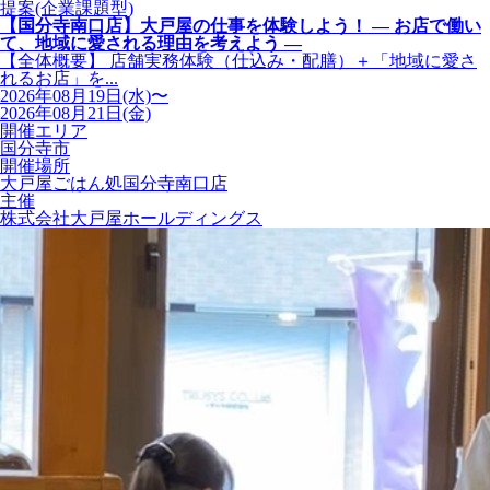
提案(企業課題型)
【国分寺南口店】大戸屋の仕事を体験しよう！ ― お店で働い
て、地域に愛される理由を考えよう ―
【全体概要】 店舗実務体験（仕込み・配膳）＋「地域に愛さ
れるお店」を...
2026年08月19日(水)〜
2026年08月21日(金)
開催エリア
国分寺市
開催場所
大戸屋ごはん処国分寺南口店
主催
株式会社大戸屋ホールディングス