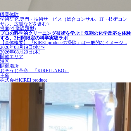
職業体験
学術研究,専門・技術サービス（総合コンサル、IT・技術コン
サル、広告などを含む）
提案(企業課題型)
プロの科学的クリーニング技術を学ぶ！洗剤の化学反応を体験
する、2日間限定の科学実験ラボ
【全体概要】 『KIREI produceの掃除』は一般的なイメージ...
2026年08月19日(水)〜
2026年08月20日(木)
開催エリア
港区
開催場所
おそうじ革命 『KIREI LABO』
主催
株式会社KIREI produce