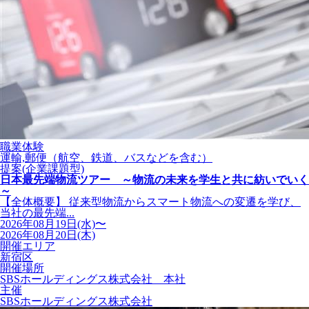
職業体験
運輸,郵便（航空、鉄道、バスなどを含む）
提案(企業課題型)
日本最先端物流ツアー ～物流の未来を学生と共に紡いでいく
～
【全体概要】 従来型物流からスマート物流への変遷を学び、
当社の最先端...
2026年08月19日(水)〜
2026年08月20日(木)
開催エリア
新宿区
開催場所
SBSホールディングス株式会社 本社
主催
SBSホールディングス株式会社