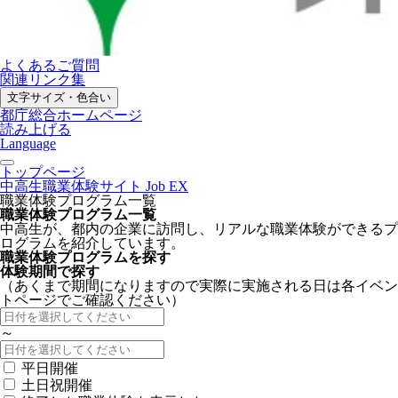
よくあるご質問
関連リンク集
文字サイズ・色合い
都庁総合ホームページ
読み上げる
Language
トップページ
中高生職業体験サイト Job EX
職業体験プログラム一覧
職業体験プログラム一覧
中高生が、都内の企業に訪問し、リアルな職業体験ができるプ
ログラムを紹介しています。
職業体験プログラムを探す
体験期間で探す
（あくまで期間になりますので実際に実施される日は各イベン
トページでご確認ください）
～
平日開催
土日祝開催