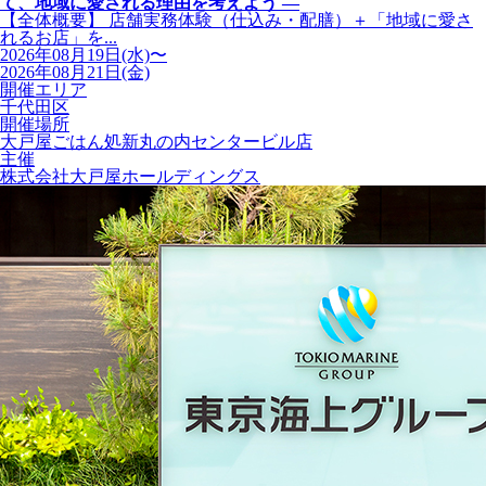
て、地域に愛される理由を考えよう ―
【全体概要】 店舗実務体験（仕込み・配膳）＋「地域に愛さ
れるお店」を...
2026年08月19日(水)〜
2026年08月21日(金)
開催エリア
千代田区
開催場所
大戸屋ごはん処新丸の内センタービル店
主催
株式会社大戸屋ホールディングス