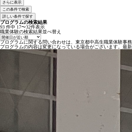
さらに表示
詳しい条件で探す
プログラムの検索結果
93
件中
17〜32件表示
職業体験の検索結果
並べ替え
プログラムに関する問い合わせは、東京都中高生職業体験事務
プログラムの内容は変更になっている場合がございます。最新