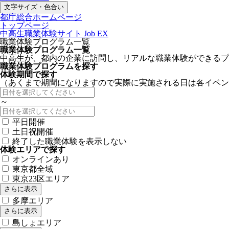
文字サイズ・色合い
都庁総合ホームページ
トップページ
中高生職業体験サイト Job EX
職業体験プログラム一覧
職業体験プログラム一覧
中高生が、都内の企業に訪問し、リアルな職業体験ができるプ
職業体験プログラムを探す
体験期間で探す
（あくまで期間になりますので実際に実施される日は各イベン
～
平日開催
土日祝開催
終了した職業体験を表示しない
体験エリアで探す
オンラインあり
東京都全域
東京23区エリア
さらに表示
多摩エリア
さらに表示
島しょエリア