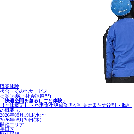
職業体験
複合・その他サービス
提案(地域・社会課題型)
「快適空間を創るしごと体験」
【全体概要】 ・空調衛生設備業界が社会に果たす役割 ・弊社
の概要（...
2026年08月19日(水)〜
2026年08月20日(木)
開催エリア
墨田区