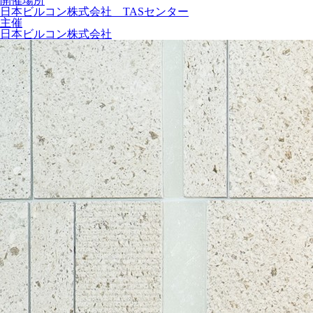
開催場所
日本ビルコン株式会社 TASセンター
主催
日本ビルコン株式会社