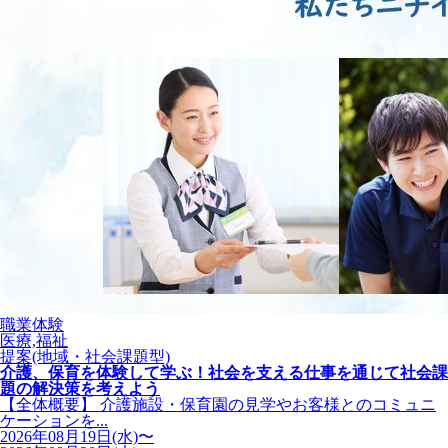
職業体験
医療,福祉
提案(地域・社会課題型)
介護、保育を体験して学ぶ！社会を支える仕事を通じて社会課
題の解決策を考えよう
【全体概要】 介護施設・保育園の見学やお客様とのコミュニ
ケーションを...
2026年08月19日(水)〜