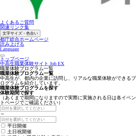
よくあるご質問
関連リンク集
文字サイズ・色合い
都庁総合ホームページ
読み上げる
Language
トップページ
中高生職業体験サイト Job EX
職業体験プログラム一覧
職業体験プログラム一覧
中高生が、都内の企業に訪問し、リアルな職業体験ができるプ
ログラムを紹介しています。
職業体験プログラムを探す
体験期間で探す
（あくまで期間になりますので実際に実施される日は各イベン
トページでご確認ください）
～
平日開催
土日祝開催