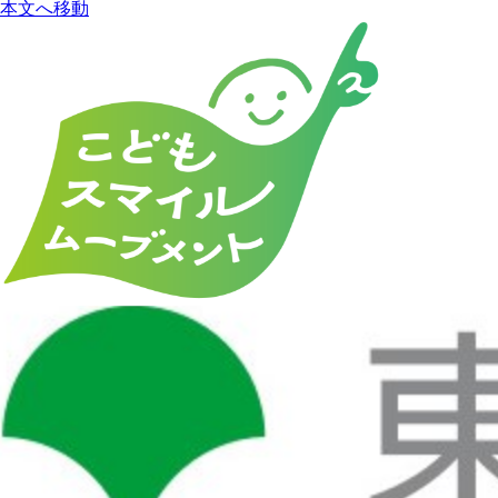
本文へ移動