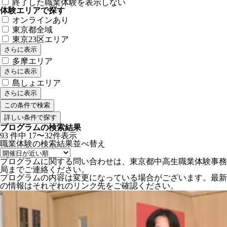
終了した職業体験を表示しない
体験エリアで探す
オンラインあり
東京都全域
東京23区エリア
さらに表示
多摩エリア
さらに表示
島しょエリア
さらに表示
詳しい条件で探す
プログラムの検索結果
93
件中
17〜32件表示
職業体験の検索結果
並べ替え
プログラムに関する問い合わせは、東京都中高生職業体験事務
局までご連絡ください。
プログラムの内容は変更になっている場合がございます。最新
の情報はそれぞれのリンク先をご確認ください。