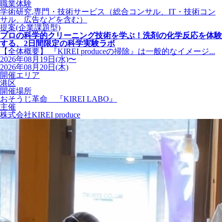
職業体験
学術研究,専門・技術サービス（総合コンサル、IT・技術コン
サル、広告などを含む）
提案(企業課題型)
プロの科学的クリーニング技術を学ぶ！洗剤の化学反応を体験
する、2日間限定の科学実験ラボ
【全体概要】 『KIREI produceの掃除』は一般的なイメージ...
2026年08月19日(水)〜
2026年08月20日(木)
開催エリア
港区
開催場所
おそうじ革命 『KIREI LABO』
主催
株式会社KIREI produce