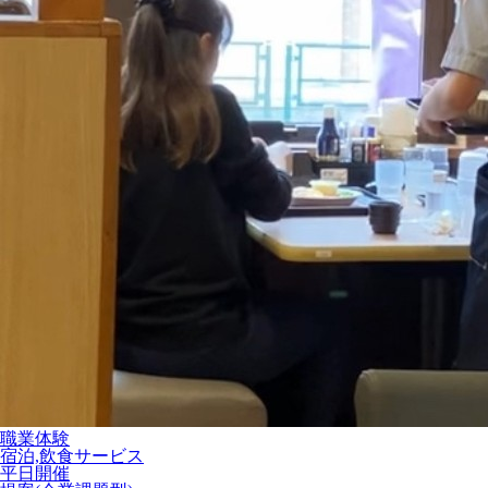
職業体験
宿泊,飲食サービス
平日開催