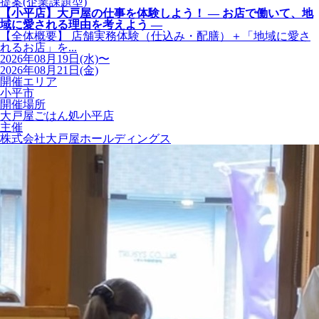
提案(企業課題型)
【小平店】大戸屋の仕事を体験しよう！ ― お店で働いて、地
域に愛される理由を考えよう ―
【全体概要】 店舗実務体験（仕込み・配膳）＋「地域に愛さ
れるお店」を...
2026年08月19日(水)〜
2026年08月21日(金)
開催エリア
小平市
開催場所
大戸屋ごはん処小平店
主催
株式会社大戸屋ホールディングス