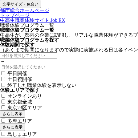
文字サイズ・色合い
都庁総合ホームページ
トップページ
中高生職業体験サイト Job EX
職業体験プログラム一覧
職業体験プログラム一覧
中高生が、都内の企業に訪問し、リアルな職業体験ができるプ
職業体験プログラムを探す
体験期間で探す
（あくまで期間になりますので実際に実施される日は各イベン
～
平日開催
土日祝開催
終了した職業体験を表示しない
体験エリアで探す
オンラインあり
東京都全域
東京23区エリア
さらに表示
多摩エリア
さらに表示
島しょエリア