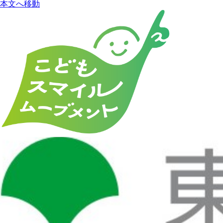
本文へ移動