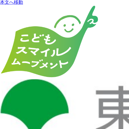
本文へ移動