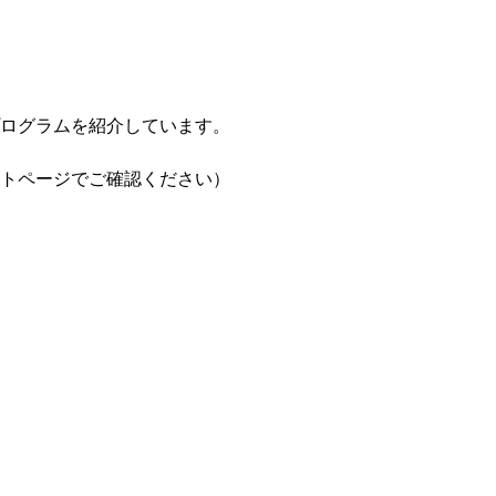
ログラムを紹介しています。
トページでご確認ください）