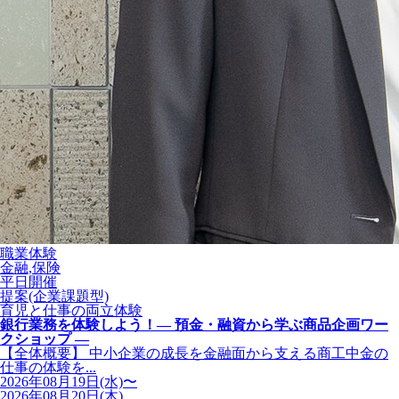
職業体験
金融,保険
平日開催
提案(企業課題型)
育児と仕事の両立体験
銀行業務を体験しよう！― 預金・融資から学ぶ商品企画ワー
クショップ ―
【全体概要】 中小企業の成長を金融面から支える商工中金の
仕事の体験を...
2026年08月19日(水)〜
2026年08月20日(木)