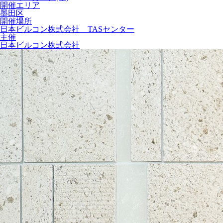
開催エリア
墨田区
開催場所
日本ビルコン株式会社 TASセンター
主催
日本ビルコン株式会社