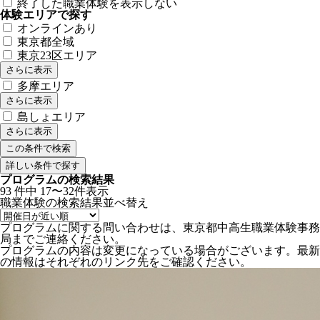
終了した職業体験を表示しない
体験エリアで探す
オンラインあり
東京都全域
東京23区エリア
さらに表示
多摩エリア
さらに表示
島しょエリア
さらに表示
詳しい条件で探す
プログラムの検索結果
93
件中
17〜32件表示
職業体験の検索結果
並べ替え
プログラムに関する問い合わせは、東京都中高生職業体験事務
局までご連絡ください。
プログラムの内容は変更になっている場合がございます。最新
の情報はそれぞれのリンク先をご確認ください。