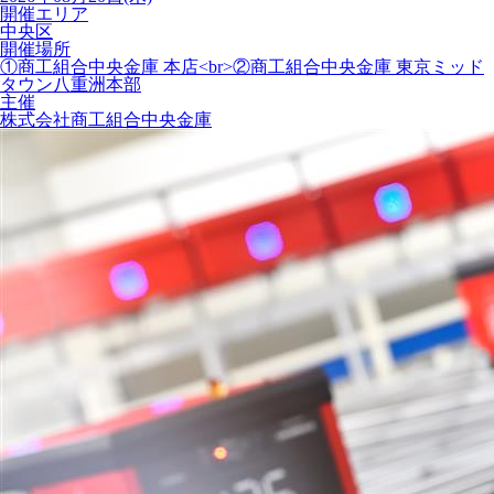
開催エリア
中央区
開催場所
①商工組合中央金庫 本店<br>②商工組合中央金庫 東京ミッド
タウン八重洲本部
主催
株式会社商工組合中央金庫