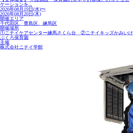
ケーションを...
2026年08月19日(水)〜
2026年08月20日(木)
開催エリア
千代田区、豊島区、練馬区
開催場所
①ニチイケアセンター練馬さくら台 ②ニチイキッズかみいけ
ぶくろ保育園
主催
株式会社ニチイ学館