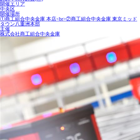
開催エリア
中央区
開催場所
①商工組合中央金庫 本店<br>②商工組合中央金庫 東京ミッド
タウン八重洲本部
主催
株式会社商工組合中央金庫