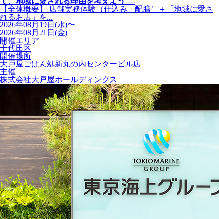
て、地域に愛される理由を考えよう ―
【全体概要】 店舗実務体験（仕込み・配膳）＋「地域に愛さ
れるお店」を...
2026年08月19日(水)〜
2026年08月21日(金)
開催エリア
千代田区
開催場所
大戸屋ごはん処新丸の内センタービル店
主催
株式会社大戸屋ホールディングス