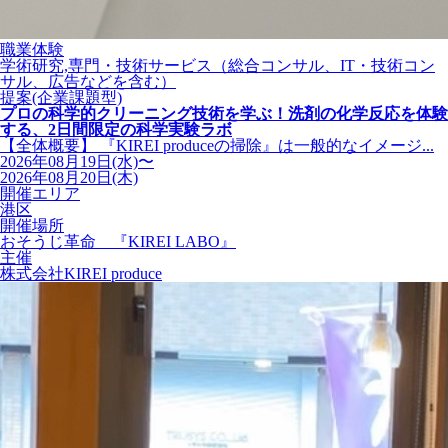
職業体験
学術研究,専門・技術サービス（総合コンサル、IT・技術コン
サル、広告などを含む）
提案(企業課題型)
プロの科学的クリーニング技術を学ぶ！洗剤の化学反応を体験
する、2日間限定の科学実験ラボ
【全体概要】 『KIREI produceの掃除』は一般的なイメージ...
2026年08月19日(水)〜
2026年08月20日(木)
開催エリア
港区
開催場所
おそうじ革命 『KIREI LABO』
主催
株式会社KIREI produce