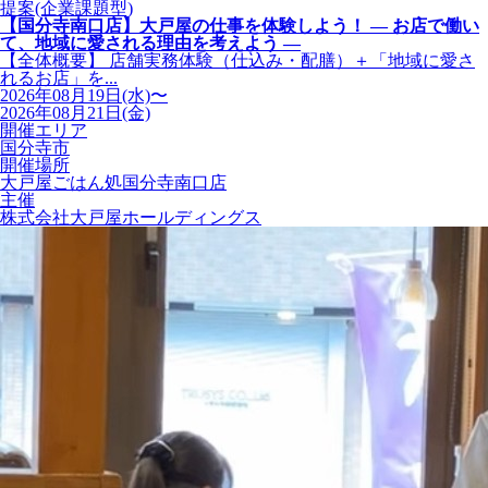
提案(企業課題型)
【国分寺南口店】大戸屋の仕事を体験しよう！ ― お店で働い
て、地域に愛される理由を考えよう ―
【全体概要】 店舗実務体験（仕込み・配膳）＋「地域に愛さ
れるお店」を...
2026年08月19日(水)〜
2026年08月21日(金)
開催エリア
国分寺市
開催場所
大戸屋ごはん処国分寺南口店
主催
株式会社大戸屋ホールディングス