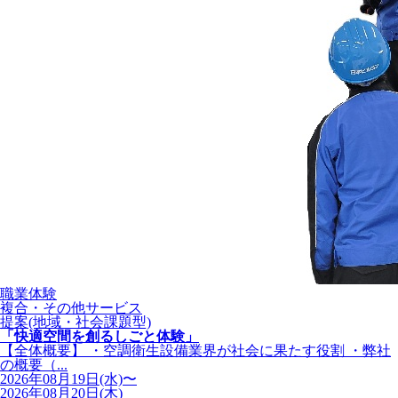
職業体験
複合・その他サービス
提案(地域・社会課題型)
「快適空間を創るしごと体験」
【全体概要】 ・空調衛生設備業界が社会に果たす役割 ・弊社
の概要（...
2026年08月19日(水)〜
2026年08月20日(木)