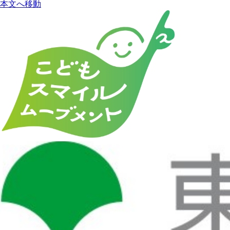
本文へ移動