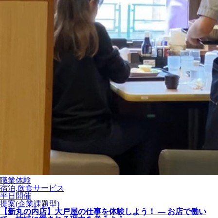
職業体験
宿泊,飲食サービス
平日開催
提案(企業課題型)
【新丸の内店】大戸屋の仕事を体験しよう！ ― お店で働い